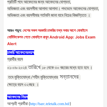
প্রতিটি
পদে
আবেদনের
জন্য
আবেদনের
যোগ্যতা
,
অভিজ্ঞতা
এবং
বয়সসীমা
আলাদা
আলাদা।
পদভেদে
আবেদনের
যোগ্যতা
,
অভিজ্ঞতা
এবং
বয়সসীমার
শর্তাবলি
জানা
যাবে
নিচের
বিজ্ঞপ্তিতে
।
আরও পড়ুন:
দেশের সকল সরকারি চাকরির তথ্য সবার আগে মোবাইলে
নোটিফিকেশন পেতে মোবাইলে রাখুন Android App: Jobs Exam
Alert
চাকরি
আবেদনের
বয়স
প্রার্থীর
বয়স
তারিখে
০১-০৯-২০২৪
১৮
থেকে
৩০
বছরের
মধ্যে
হতে
হবে
।
সন্তানদের
তবে
মুক্তিযোদ্ধা
শহীদ
মুক্তিযোদ্ধার
/
ক্ষেত্রে
বয়স
৩২
বছর
।
আবেদনের
নিয়ম
আগ্রহী
প্রার্থীরা
(
http://barc.teletalk.com.bd/
)