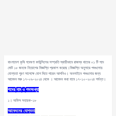
বাংলাদেশ কৃষি গবেষণা কাউন্সিলের সম্প্রতি স্থায়ীভাবে রাজস্ব খাতের ০১ টি পদে
মোট ১৮ জনকে নিয়োগের বিজ্ঞপ্তি প্রকাশ করেছে।বিজ্ঞপ্তি অনুসারে পদগুলোয়
যোগ্যতা পূরণ সাপেক্ষে যোগ দিতে পারেন আপনিও। অনলাইনে পদগুলোর জন্য
আবেদন শুরু ১৭-০৯-২০২৪ থেকে । আবেদন করা যাবে ১৭-১০-২০২৪ পর্যন্ত।
পদের
নাম
ও
পদসংখ্যা
১। অফিস সহায়ক-১৮
আবেদনের
যোগ্যতা