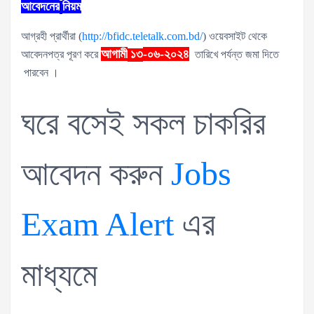
আবেদনের
নিয়ম
আগ্রহী প্রার্থীরা (
http://bfidc.teletalk.com.bd/
) ওয়েবসাইট থেকে
আগামী
-০৬-২০২৪
আবেদনপত্র পূরণ করে
১৩
তারিখে পর্যন্ত জমা দিতে
পারবেন ।
ঘরে বসেই সকল চাকরির
আবেদন করুন
Jobs
Exam Alert
এর
মাধ্যমে