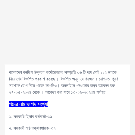
বাংলাদেশ বনশিল্প উন্নয়ন কর্পোরেশনের সম্প্রতি ০৬ টি পদে মোট ১১২ জনকে
নিয়োগের বিজ্ঞপ্তি প্রকাশ করেছে। বিজ্ঞপ্তি অনুসারে পদগুলোয় যোগ্যতা পূরণ
সাপেক্ষে যোগ দিতে পারেন আপনিও। অনলাইনে পদগুলোর জন্য আবেদন শুরু
২৭-০৫-২০২৪ থেকে । আবেদন করা যাবে ১৩-০৬-২০২৩৪ পর্যন্ত।
পদের নাম ও পদ সংখ্যা
১. সহকারি হিসাব কর্মকর্তা-১৯
২. সহকারী মাঠ তত্ত্বাবধায়ক-৩৭