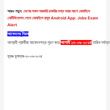
আরও পড়ুন:
দেশের সকল সরকারি চাকরির তথ্য সবার আগে মোবাইলে
নোটিফিকেশন পেতে মোবাইলে রাখুন Android App: Jobs Exam
Alert
আবেদনের
নিয়ম
আগ্রহী
প্রার্থীরা
আবেদনপত্র
পূরণ
করে
আগামী
১৩-০৬-২০২৪
তারিখ
পর্যন্ত
সূত্রঃ যুগান্তর-২০-০৬-২০২৪