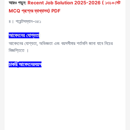
আরও পড়ুন:
Recent Job Solution 2025-2026 ( ১৩১+সেট
MCQ প্রশ্নের ব্যাখ্যাসহ) PDF
৪। পয়েন্টসম্যান-৩৫১
আবেদনের
যোগ্যতা
আবেদনের যোগ্যতা, অভিজ্ঞতা এবং বয়সসীমার শর্তাবলি জানা যাবে নিচের
বিজ্ঞপ্তিতে ।
চাকরি
আবেদনের
বয়স