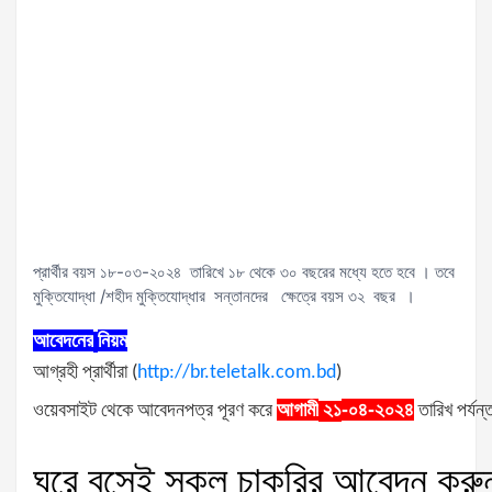
প্রার্থীর বয়স ১৮-০৩-২০২৪ তারিখে ১৮ থেকে ৩০ বছরের মধ্যে হতে হবে । তবে
মুক্তিযোদ্ধা /শহীদ মুক্তিযোদ্ধার সন্তানদের ক্ষেত্রে বয়স ৩২ বছর ।
আবেদনের
নিয়ম
আগ্রহী
প্রার্থীরা
(
http://br.teletalk.com.bd
)
ওয়েবসাইট
থেকে
আবেদনপত্র
পূরণ
করে
আগামী
-০৪-২০২৪
তারিখ
পর্যন্
২১
ঘরে
বসেই
সকল
চাকরির
আবেদন
করু