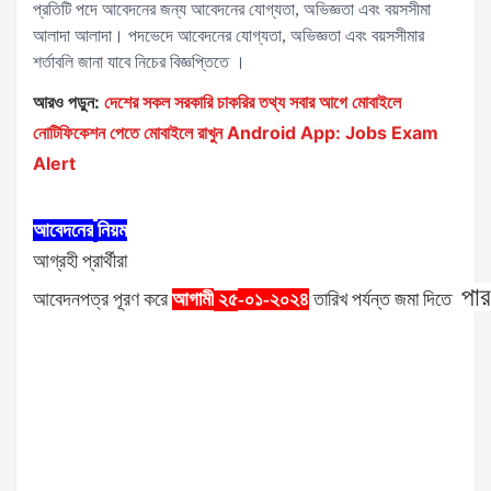
প্রতিটি পদে আবেদনের জন্য আবেদনের যোগ্যতা, অভিজ্ঞতা এবং বয়সসীমা
আলাদা আলাদা। পদভেদে আবেদনের যোগ্যতা, অভিজ্ঞতা এবং বয়সসীমার
শর্তাবলি জানা যাবে নিচের বিজ্ঞপ্তিতে ।
আরও পড়ুন:
দেশের সকল সরকারি চাকরির তথ্য সবার আগে মোবাইলে
নোটিফিকেশন পেতে মোবাইলে রাখুন Android App: Jobs Exam
Alert
আবেদনের
নিয়ম
আগ্রহী
প্রার্থীরা
পা
আবেদনপত্র
পূরণ
করে
আগামী
-০১-২০২৪
তারিখ
পর্যন্ত
জমা
দিতে
২৫