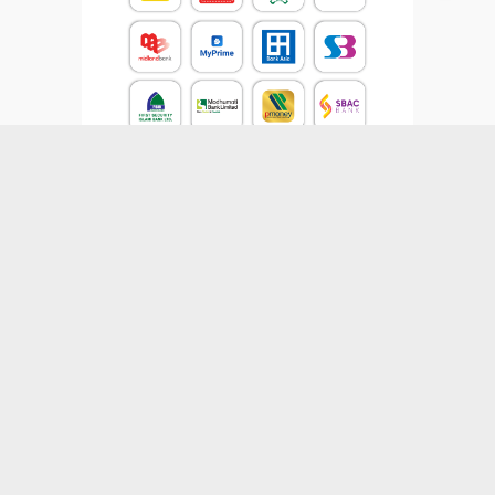
CONTACT US
Email :
job.aid@yahoo.com