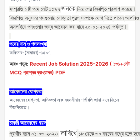
জনকে
সম্প্রতি
১
টি
পদে
মোট
নিয়োগের
বিজ্ঞপ্তি
প্রকাশ
করেছে।
১৫৯৭
বিজ্ঞপ্তি
অনুসারে
পদগুলোয়
যোগ্যতা
পূরণ
সাপেক্ষে
যোগ
দিতে
পারেন
আপনিও
অনলাইনে
পদগুলোর
জন্য
আবেদন করা
যাবে
০১
২০২৪ পর্যন্ত।
২০
-
-
পদের
নাম
ও
পদসংখ্যা
অফিসার-(সাধারণ)-১৫৯৭
আরও পড়ুন:
Recent Job Solution 2025-2026 ( ১৩১+সেট
MCQ প্রশ্নের ব্যাখ্যাসহ) PDF
আবেদনের
যোগ্যতা
আবেদনের যোগ্যতা, অভিজ্ঞতা এবং বয়সসীমার শর্তাবলি জানা যাবে নিচের
বিজ্ঞপ্তিতে।
চাকরি
আবেদনের
বয়স
তারিখে
প্রার্থীর
বয়স
০৩
২০২৩
১৮
থেকে
৩০
বছরের
মধ্যে
হতে
হবে
০১
-
-