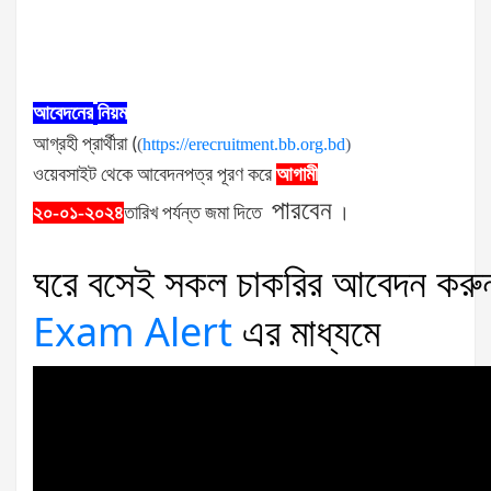
আবেদনের
নিয়ম
আগ্রহী
প্রার্থীরা
(
(
https://erecruitment.bb.org.bd
)
ওয়েবসাইট
থেকে
আবেদনপত্র
পূরণ
করে
আগামী
পারবেন
২০-
০১-২০২৪
তারিখ
পর্যন্ত
জমা
দিতে
।
ঘরে
বসেই
সকল
চাকরির
আবেদন
করু
Exam Alert
এর
মাধ্যমে