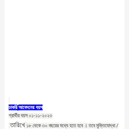
চাকরি
আবেদনের
বয়স
প্রার্থীর
বয়স
০১-১১-২০২৩
তারিখে
১৮
থেকে
৩০
বছরের
মধ্যে
হতে
হবে
।
তবে
মুক্তিযোদ্ধা
/