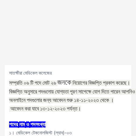
সাতক্ষীরা মেডিকেল কলেজের
জনকে
সম্প্রতি
টি
পদে
মোট
নিয়োগের
বিজ্ঞপ্তি
প্রকাশ
করেছে।
০৬
২৬
বিজ্ঞপ্তি
অনুসারে
পদগুলোয়
যোগ্যতা
পূরণ
সাপেক্ষে
যোগ
দিতে
পারেন
আপনিও
অনলাইনে
পদগুলোর
জন্য
আবেদন
শুরু
২০২৩
থেকে
।
১৪
-১১
-
আবেদন
করা
যাবে
১২
২০২৩
পর্যন্ত।
১৩
-
-
পদের
নাম
ও
পদসংখ্যা
১। মেডিকেল টেকনোলজিস্ট (ল্যাব)-০৩