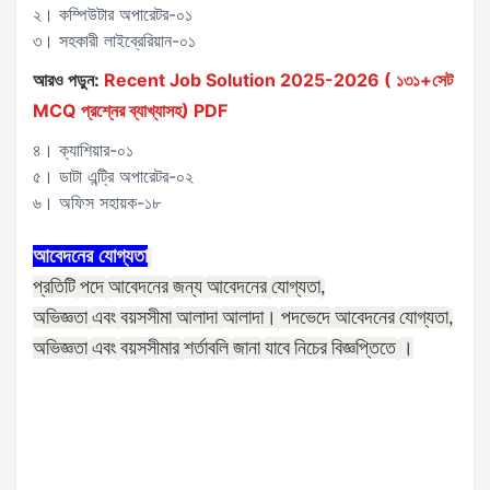
২। কম্পিউটার অপারেটর-০১
৩। সহকারী লাইব্রেরিয়ান-০১
আরও পড়ুন:
Recent Job Solution 2025-2026 ( ১৩১+সেট
MCQ প্রশ্নের ব্যাখ্যাসহ) PDF
৪। ক্যাশিয়ার-০১
৫। ডাটা এন্ট্রি অপারেটর-০২
৬। অফিস সহায়ক-১৮
আবেদনের
যোগ্যতা
প্রতিটি
পদে
আবেদনের
জন্য
আবেদনের
যোগ্যতা
,
অভিজ্ঞতা
এবং
বয়সসীমা
আলাদা
আলাদা।
পদভেদে
আবেদনের
যোগ্যতা
,
অভিজ্ঞতা
এবং
বয়সসীমার
শর্তাবলি
জানা
যাবে
নিচের
বিজ্ঞপ্তিতে
।