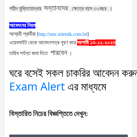
সন্তানদের
শহীদ
মুক্তিযোদ্ধার
ক্ষেত্রে
বয়স
৩২বছর
।
আবেদনের
নিয়ম
আগ্রহী
প্রার্থীরা
(
http://smc.teletalk.com.bd
)
ওয়েবসাইট
থেকে
আবেদনপত্র
পূরণ
করে
আগামী
-১২-২০২৩
১৩
পারবেন
তারিখ
পর্যন্ত
জমা
দিতে
।
ঘরে
বসেই
সকল
চাকরির
আবেদন
করু
Exam Alert
এর
মাধ্যমে
বিস্তারিত
নিচের
বিজ্ঞপ্তিতে
দেখুন
: