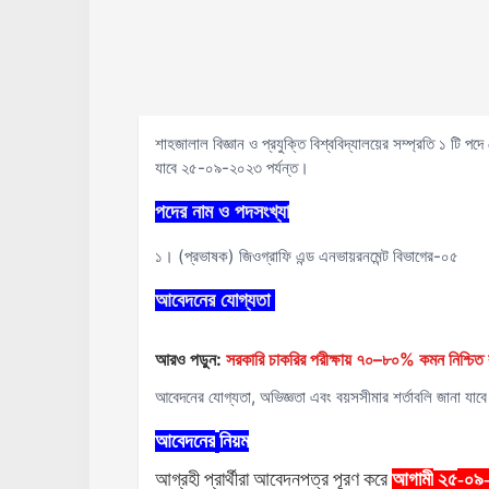
শাহজালাল বিজ্ঞান ও প্রযুক্তি বিশ্ববিদ্যালয়ের সম্প্রতি ১ ট
যাবে ২৫-০৯-২০২৩ পর্যন্ত।
পদের নাম ও পদসংখ্যা
১। (প্রভাষক) জিওগ্রাফি এন্ড এনভায়রনমেন্ট বিভাগের-০৫
আবেদনের
যোগ্যতা
আরও পড়ুন:
সরকারি চাকরির পরীক্ষায় ৭০–৮০% কমন নিশ্চিত ক
আবেদনের যোগ্যতা, অভিজ্ঞতা এবং বয়সসীমার শর্তাবলি জানা যাবে 
আবেদনের
নিয়ম
আগ্রহী
প্রার্থীরা
আবেদনপত্র
পূরণ
করে
আগামী
-০৯
২৫