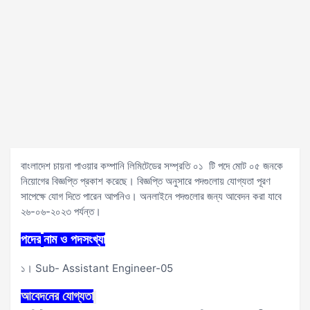
বাংলাদেশ চায়না পাওয়ার কম্পানি লিমিটেডের সম্প্রতি ০১ টি পদে মোট ০৫ জনকে
নিয়োগের বিজ্ঞপ্তি প্রকাশ করেছে। বিজ্ঞপ্তি অনুসারে পদগুলোয় যোগ্যতা পূরণ
সাপেক্ষে যোগ দিতে পারেন আপনিও। অনলাইনে পদগুলোর জন্য আবেদন করা যাবে
২৬-০৬-২০২৩ পর্যন্ত।
পদের
নাম ও পদসংখ্যা
১। Sub- Assistant Engineer-05
আবেদনের
যোগ্যতা