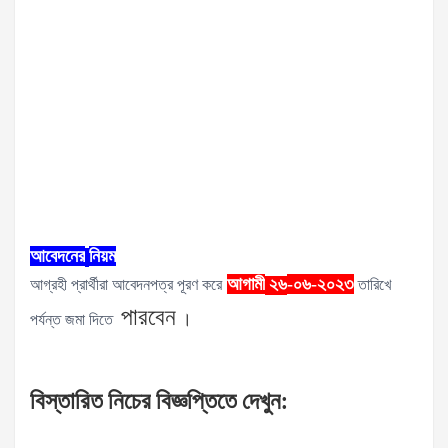
আবেদনের
নিয়ম
আগামী
-০৬-২০২৩
আগ্রহী প্রার্থীরা আবেদনপত্র পূরণ করে
২৬
তারিখে
পারবেন
।
পর্যন্ত জমা দিতে
বিস্তারিত
নিচের
বিজ্ঞপ্তিতে
দেখুন
: