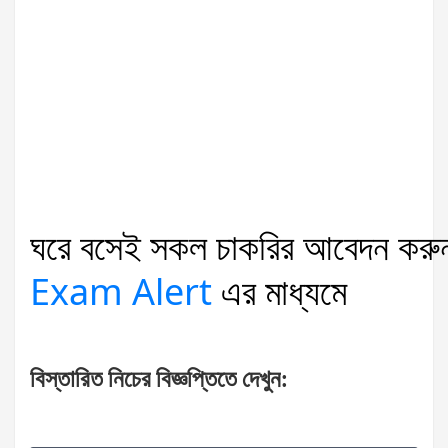
ঘরে
বসেই
সকল
চাকরির
আবেদন
করু
Exam Alert
এর
মাধ্যমে
বিস্তারিত
নিচের
বিজ্ঞপ্তিতে
দেখুন
: