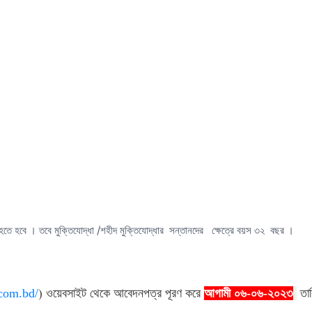
হতে হবে । তবে মুক্তিযোদ্ধা /শহীদ মুক্তিযোদ্ধার সন্তানদের ক্ষেত্রে বয়স ৩২ বছর ।
.com.bd/
)
ওয়েবসাইট থেকে আবেদনপত্র পূরণ করে
আগামী ০৬-০৬-২০২৩
তা