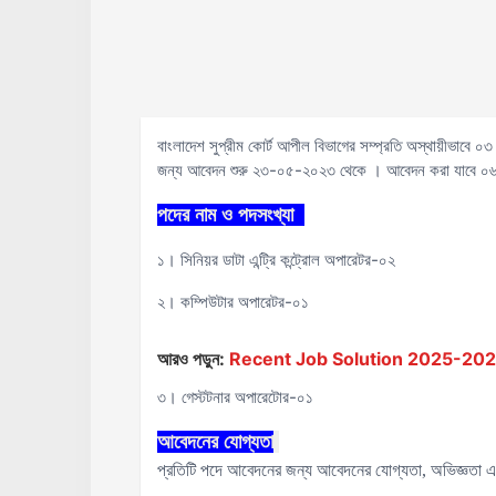
বাংলাদেশ সুপ্রীম কোর্ট আপীল বিভাগের সম্প্রতি অস্থায়ীভাবে 
জন্য আবেদন শুরু ২৩-০৫-২০২৩ থেকে । আবেদন করা যাবে ০
পদের নাম ও পদসংখ্যা
১। সিনিয়র ডাটা এন্ট্রি কন্ট্রোল অপারেটর-০২
২। কম্পিউটার অপারেটর-০১
আরও পড়ুন:
Recent Job Solution 2025-2026 ( 
৩। গেস্টটনার অপারেটোর-০১
আবেদনের যোগ্যতা
প্রতিটি পদে আবেদনের জন্য আবেদনের যোগ্যতা, অভিজ্ঞতা এব