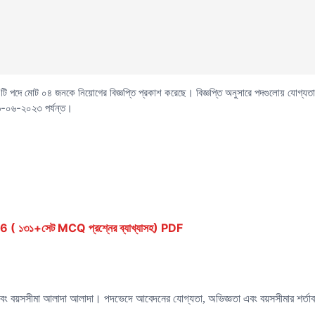
০৩ টি পদে মোট ০৪ জনকে নিয়োগের বিজ্ঞপ্তি প্রকাশ করেছে। বিজ্ঞপ্তি অনুসারে পদগুলোয় যোগ্
৬-০৬-২০২৩ পর্যন্ত।
১৩১+সেট MCQ প্রশ্নের ব্যাখ্যাসহ) PDF
ং বয়সসীমা আলাদা আলাদা। পদভেদে আবেদনের যোগ্যতা, অভিজ্ঞতা এবং বয়সসীমার শর্তাবলি