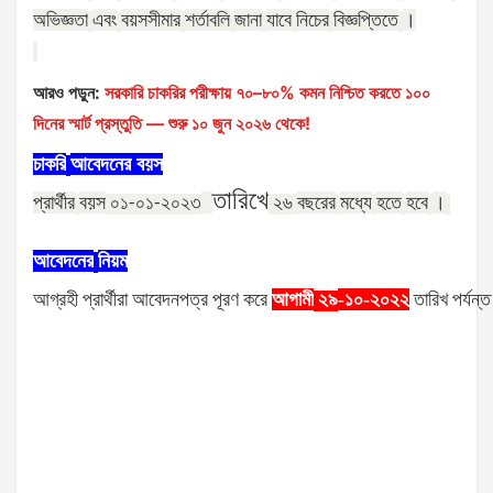
অভিজ্ঞতা
এবং
বয়সসীমার
শর্তাবলি
জানা
যাবে
নিচের
বিজ্ঞপ্তিতে
।
আরও পড়ুন:
সরকারি চাকরির পরীক্ষায় ৭০–৮০% কমন নিশ্চিত করতে ১০০
দিনের স্মার্ট প্রস্তুতি — শুরু ১০ জুন ২০২৬ থেকে!
চাকরি
আবেদনের
বয়স
তারিখে
প্রার্থীর
বয়স
বছরের
মধ্যে
হতে
হবে
।
০১-০১-২০২৩
২৬
আবেদনের
নিয়ম
আগ্রহী
প্রার্থীরা
আবেদনপত্র
পূরণ
করে
আগামী
-১০-২০২২
তারিখ
পর্যন্ত
২৯