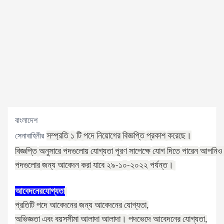
বাংলাদেশ
সম্প্রতি
১
টি
পদে
নিয়োগের
বিজ্ঞপ্তি
প্রকাশ
করেছে।
সেনাবাহিনীর
বিজ্ঞপ্তি
অনুসারে
পদগুলোয়
যোগ্যতা
পূরণ
সাপেক্ষে
যোগ
দিতে
পারেন
আপনিও
পদগুলোর
জন্য
আবেদন
করা
যাবে
০
২০২২
পর্যন্ত।
২৯
-১
-
আবেদনের
যোগ্যতা
প্রতিটি
পদে
আবেদনের
জন্য
আবেদনের
যোগ্যতা
,
অভিজ্ঞতা
এবং
বয়সসীমা
আলাদা
আলাদা।
পদভেদে
আবেদনের
যোগ্যতা
,