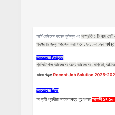
সম্প্রতি
টি
পদে
মোট
আর্মি মেডিকেল কলেজ কুমিল্লা এর
৫
পদগুলোর
জন্য
আবেদন
করা
যাবে
০
২০২২
পর্যন্
১৭
-১
-
আবেদনের
যোগ্যতা
প্রতিটি
পদে
আবেদনের
জন্য
আবেদনের
যোগ্যতা
অভিজ্
,
আরও পড়ুন:
Recent Job Solution 2025-2026 ( 
আবেদনের
নিয়ম
আগ্রহী
প্রার্থীরা
আবেদনপত্র
পূরণ
করে
আগামী
১৭-১০