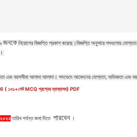
জনকে
৬
নিয়োগের
বিজ্ঞপ্তি
প্রকাশ
করেছে।
বিজ্ঞপ্তি
অনুসারে
পদগুলোয়
যোগ্যতা
ত।
ঞতা
এবং
বয়সসীমা
আলাদা
আলাদা।
পদভেদে
আবেদনের
যোগ্যতা
অভিজ্ঞতা
এবং
বয়
,
১৩১+সেট MCQ প্রশ্নের ব্যাখ্যাসহ) PDF
পারবেন
-২০২২
তারিখ
পর্যন্ত
জমা
দিতে
।