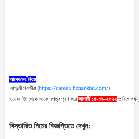
আবেদনের
নিয়ম
আগ্রহী
প্রার্থীরা
(
https://career.ificbankbd.com/
)
ওয়েবসাইট
থেকে
আবেদনপত্র
পূরণ
করে
আগামী
১৫-০৯-২০২২
তারিখে
পর্যন
বিস্তারিত
নিচের
বিজ্ঞপ্তিতে
দেখুন
: