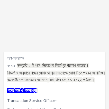
আইএফআইসি
সম্প্রতি
টি
পদে
নিয়োগের
বিজ্ঞপ্তি
প্রকাশ
করেছে।
ব্যাংকে
২
বিজ্ঞপ্তি
অনুসারে
পদের
যোগ্যতা
পূরণ
সাপেক্ষে
যোগ
দিতে
পারেন
আপনিও।
অনলাইনে
পদের
জন্য
আবেদন
করা
যাবে
১৫
০৯
২০২২
পর্যন্ত।
-
-
পদের
নাম
ও
পদসংখ্যা
Transaction Service Officer-