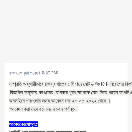
বাংলাদেশ কৃষি গবেষণা ইনস্টিটিউট
জনকে
সম্প্রতি
অস্থায়ীভাবে
রাজস্ব
খাতের
৫
টি
পদে
মোট
৬
নিয়োগের
বিজ্
বিজ্ঞপ্তি
অনুসারে
পদগুলোয়
যোগ্যতা
পূরণ
সাপেক্ষে
যোগ
দিতে
পারেন
আপনি
অনলাইনে
পদগুলোর
জন্য
আবেদন
শুরু
২৯
০৫
২০২২
থেকে
।
-
-
আবেদন
করা
যাবে
২১
০৬
২০২২
পর্যন্ত।
-
-
আবেদনের
যোগ্যতা