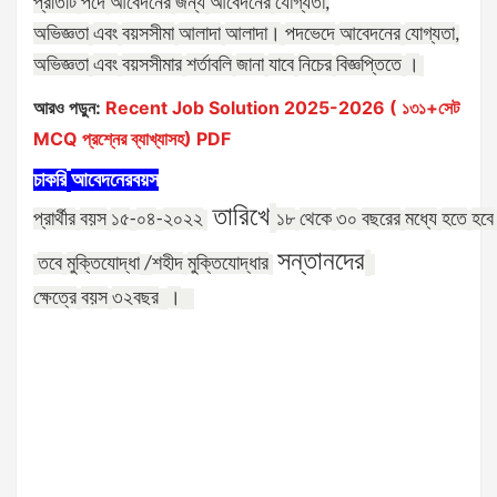
প্রতিটি
পদে
আবেদনের
জন্য
আবেদনের
যোগ্যতা
,
অভিজ্ঞতা
এবং
বয়সসীমা
আলাদা
আলাদা।
পদভেদে
আবেদনের
যোগ্যতা
,
অভিজ্ঞতা
এবং
বয়সসীমার
শর্তাবলি
জানা
যাবে
নিচের
বিজ্ঞপ্তিতে
।
আরও পড়ুন:
Recent Job Solution 2025-2026 ( ১৩১+সেট
MCQ প্রশ্নের ব্যাখ্যাসহ) PDF
চাকরি
আবেদনের
বয়স
তারিখে
প্রার্থীর
বয়স
১৫
০৪
২০২২
১৮
থেকে
৩০
বছরের
মধ্যে
হতে
হবে
-
-
সন্তানদের
তবে
মুক্তিযোদ্ধা
শহীদ
মুক্তিযোদ্ধার
/
ক্ষেত্রে
বয়স
৩২
বছর
।