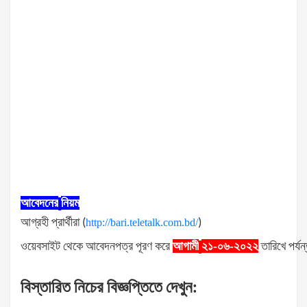
আবেদনের
নিয়ম
আগ্রহী
প্রার্থীরা
(
http://bari.teletalk.com.bd/
)
ওয়েবসাইট
থেকে
আবেদনপত্র
পূরণ
করে
আগামী
২১-০৬-২০২২
তারিখে
পর্যন
বিস্তারিত
নিচের
বিজ্ঞপ্তিতে
দেখুন
: