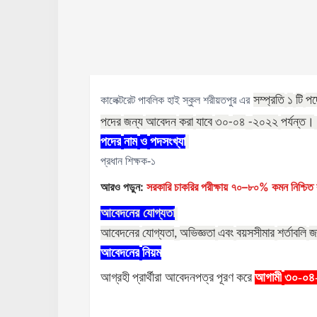
সম্প্রতি
১
টি
পদ
কালেক্টরেট পাবলিক হাই স্কুল শরীয়তপুর এর
পদের
জন্য
আবেদন
করা
যাবে
৩০
০৪
২০২২
পর্যন্ত।
-
-
পদের
নাম
ও
পদসংখ্যা
প্রধান শিক্ষক-১
আরও পড়ুন:
সরকারি চাকরির পরীক্ষায় ৭০–৮০% কমন নিশ্চিত ক
আবেদনের
যোগ্যতা
আবেদনের
যোগ্যতা
অভিজ্ঞতা
এবং
বয়সসীমার
শর্তাবলি
জ
,
আবেদনের
নিয়ম
আগ্রহী
প্রার্থীরা
আবেদনপত্র
পূরণ
করে
আগামী
৩০-০৪