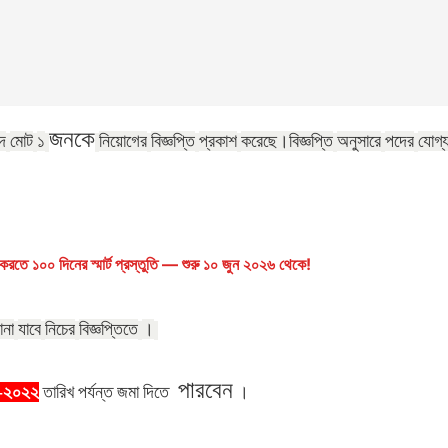
জনকে
ে
মোট
১
নিয়োগের
বিজ্ঞপ্তি
প্রকাশ
করেছে।
বিজ্ঞপ্তি
অনুসারে
পদের
যোগ্
রতে ১০০ দিনের স্মার্ট প্রস্তুতি — শুরু ১০ জুন ২০২৬ থেকে!
ানা
যাবে
নিচের
বিজ্ঞপ্তিতে
।
পারবেন
-২০২২
তারিখ
পর্যন্ত
জমা
দিতে
।