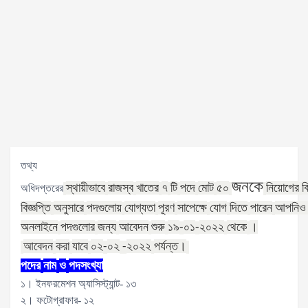
তথ্য
জনকে
স্থায়ীভাবে
রাজস্ব
খাতের
৭
টি
পদে
মোট
৫০
নিয়োগের
ব
অধিদপ্তরের
বিজ্ঞপ্তি
অনুসারে
পদগুলোয়
যোগ্যতা
পূরণ
সাপেক্ষে
যোগ
দিতে
পারেন
আপনিও
অনলাইনে
পদগুলোর
জন্য
আবেদন
শুরু
১৯
০১
২০২২
থেকে
।
-
-
আবেদন
করা
যাবে
০২
০২
২০২২
পর্যন্ত।
-
-
পদের
নাম
ও
পদসংখ্যা
১। ইনফরমেশন অ্যাসিস্ট্যান্ট- ১৩
২। ফটোগ্রাফার- ১২