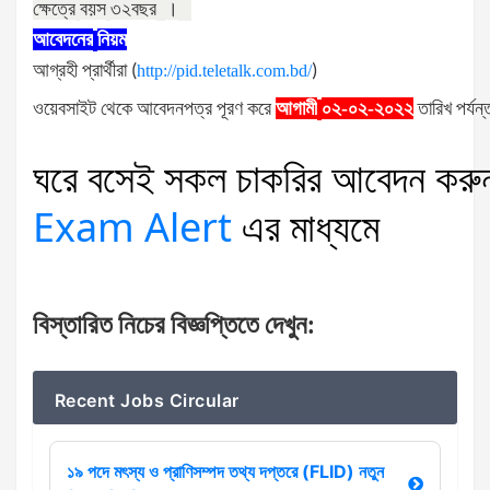
ক্ষেত্রে
বয়স
৩২
বছর
।
আবেদনের
নিয়ম
আগ্রহী
প্রার্থীরা
(
http://pid.teletalk.com.bd/
)
ওয়েবসাইট
থেকে
আবেদনপত্র
পূরণ
করে
আগামী
০২-০২-২০২২
তারিখ
পর্যন্
ঘরে
বসেই
সকল
চাকরির
আবেদন
করু
Exam Alert
এর
মাধ্যমে
বিস্তারিত
নিচের
বিজ্ঞপ্তিতে
দেখুন
:
Recent Jobs Circular
১৯ পদে মৎস্য ও প্রাণিসম্পদ তথ্য দপ্তরে (FLID) নতুন