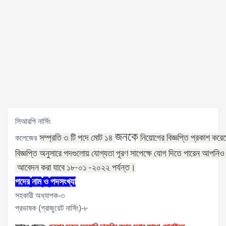
সিআরপি নার্সিং
জনকে
সম্প্রতি
৩
টি
পদে
মোট
১৪
নিয়োগের
বিজ্ঞপ্তি
প্রকাশ
করে
কলেজের
বিজ্ঞপ্তি
অনুসারে
পদগুলোয়
যোগ্যতা
পূরণ
সাপেক্ষে
যোগ
দিতে
পারেন
আপনিও
আবেদন
করা
যাবে
১৮
০১
২০২২
পর্যন্ত।
-
-
পদের
নাম
ও
পদসংখ্যা
সহকারী অধ্যাপক-৩
প্রভাষক (গ্রাজুয়েট নার্সিং)-৮