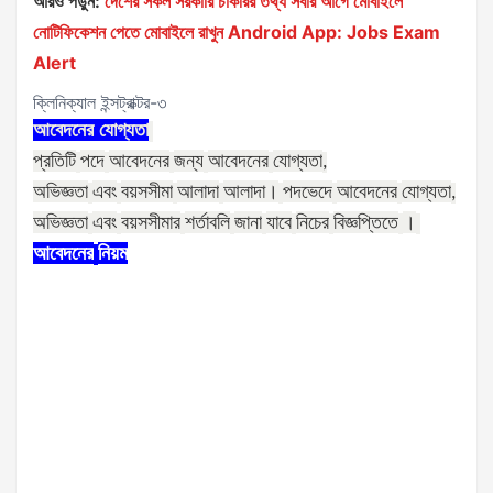
আরও পড়ুন:
দেশের সকল সরকারি চাকরির তথ্য সবার আগে মোবাইলে
নোটিফিকেশন পেতে মোবাইলে রাখুন Android App: Jobs Exam
Alert
ক্লিনিক্যাল ইন্সট্রাক্টর-৩
আবেদনের
যোগ্যতা
প্রতিটি
পদে
আবেদনের
জন্য
আবেদনের
যোগ্যতা
,
অভিজ্ঞতা
এবং
বয়সসীমা
আলাদা
আলাদা।
পদভেদে
আবেদনের
যোগ্যতা
,
অভিজ্ঞতা
এবং
বয়সসীমার
শর্তাবলি
জানা
যাবে
নিচের
বিজ্ঞপ্তিতে
।
আবেদনের
নিয়ম