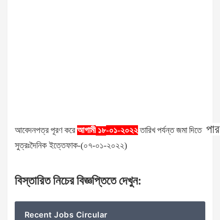
পার
আবেদনপত্র
পূরণ
করে
আগামী
-০১-২০২২
তারিখ
পর্যন্ত
জমা
দিতে
১৮
সুত্রঃদৈনিক ইত্তেফাক-(০৭-০১-২০২২)
বিস্তারিত
নিচের
বিজ্ঞপ্তিতে
দেখুন
:
Recent Jobs Circular