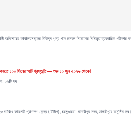
বাহী অফিসারের কার্যালয়সমূহের বিভিন্ন শূন্য পদে জনবল নিয়োগের নিমিত্ত ব্যবহারিক পরীক্ষার
রতে ১০০ দিনের স্মার্ট প্রস্তুতি — শুরু ১০ জুন ২০২৬ থেকে!
িক: ০৬টি পদ
রিখে কারিগরী প্রশিক্ষণ কেন্দ্র (টিটিপি), চরমুগুরিয়া, মাদারীপুর সদর, মাদারীপুরে অনুষ্ঠিত হয়। 