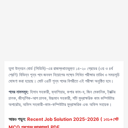
তুলা উন্নয়ন বোর্ড (সিডিবি)-এর রাজস্বখাতভুক্ত ১৪-২০ গ্রেডের (৩য় ও ৪র্থ
শ্রেণি) বিভিন্ন শূন্য পদে জনবল নিয়োগের লক্ষ্যে লিখিত পরীক্ষার তারিখ ও সময়সূচি
ঘোষণা করা হয়েছে। মোট ৩৪টি শূন্য পদের বিপরীতে এই পরীক্ষা অনুষ্ঠিত হবে।
পদের নামসমূহ:
হিসাব সহকারী, ক্যাশিয়ার, কপার কাম-ব, জিন মেকানিক, ট্রাক্টর
চালক, জীপ/পিক-আপ চালক, উচ্চমান সহকারী, সাঁট মুদ্রাক্ষরিক কাম কম্পিউটার
অপারেটর, অফিস সহকারী-কাম-কম্পিউটার মুদ্রাক্ষরিক এবং অফিস সহায়ক।
আরও পড়ুন:
Recent Job Solution 2025-2026 ( ১৩১+সেট
MCQ প্রশ্নের ব্যাখ্যাসহ) PDF