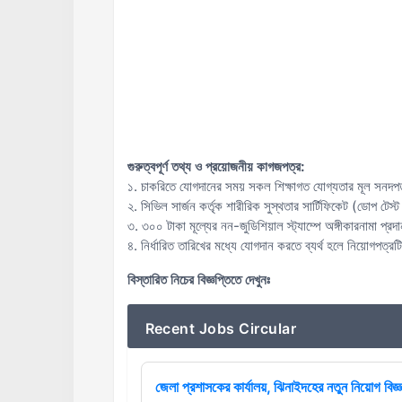
গুরুত্বপূর্ণ তথ্য ও প্রয়োজনীয় কাগজপত্র:
১. চাকরিতে যোগদানের সময় সকল শিক্ষাগত যোগ্যতার মূল সনদপত্
২. সিভিল সার্জন কর্তৃক শারীরিক সুস্থতার সার্টিফিকেট (ডোপ টেস
৩. ৩০০ টাকা মূল্যের নন-জুডিশিয়াল স্ট্যাম্পে অঙ্গীকারনামা প্
৪. নির্ধারিত তারিখের মধ্যে যোগদান করতে ব্যর্থ হলে নিয়োগপত্র
বিস্তারিত নিচের বিজ্ঞপ্তিতে দেখুনঃ
Recent Jobs Circular
জেলা প্রশাসকের কার্যালয়, ঝিনাইদহের নতুন নিয়োগ বিজ্ঞ