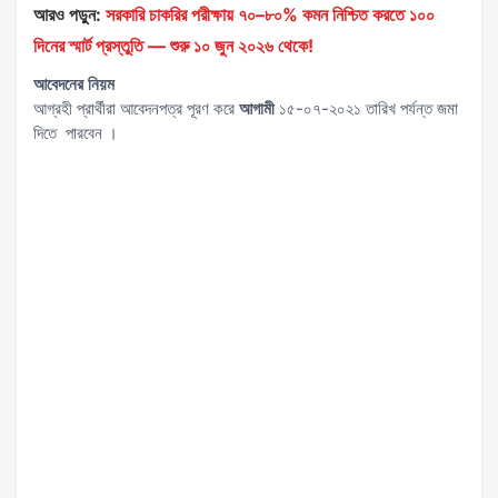
আরও পড়ুন:
সরকারি চাকরির পরীক্ষায় ৭০–৮০% কমন নিশ্চিত করতে ১০০
দিনের স্মার্ট প্রস্তুতি — শুরু ১০ জুন ২০২৬ থেকে!
আবেদনের
নিয়ম
আগ্রহী প্রার্থীরা আবেদনপত্র পূরণ করে
আগামী
১৫-০৭-২০২১ তারিখ পর্যন্ত জমা
দিতে পারবেন ।