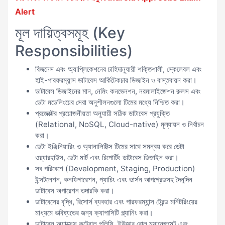
Alert
মূল দায়িত্বসমূহ (Key
Responsibilities)
বিজনেস এবং অ্যাপ্লিকেশনের চাহিদানুযায়ী শক্তিশালী, স্কেলেবল এবং
হাই-পারফরম্যান্স ডাটাবেস আর্কিটেকচার ডিজাইন ও বাস্তবায়ন করা।
ডাটাবেস ডিজাইনের মান, নেমিং কনভেনশন, নরমালাইজেশন রুলস এবং
ডেটা মডেলিংয়ের সেরা অনুশীলনগুলো টিমের মধ্যে নিশ্চিত করা।
প্রজেক্টের প্রয়োজনীয়তা অনুযায়ী সঠিক ডাটাবেস প্রযুক্তি
(Relational, NoSQL, Cloud-native) মূল্যায়ন ও নির্বাচন
করা।
ডেটা ইঞ্জিনিয়ারিং ও অ্যানালিটিক্স টিমের সাথে সমন্বয় করে ডেটা
ওয়্যারহাউস, ডেটা মার্ট এবং রিপোর্টিং ডাটাবেস ডিজাইন করা।
সব পরিবেশে (Development, Staging, Production)
ইন্সটলেশন, কনফিগারেশন, প্যাচিং এবং ভার্সন আপগ্রেডসহ দৈনন্দিন
ডাটাবেস অপারেশন তদারকি করা।
ডাটাবেসের বৃদ্ধি, রিসোর্স ব্যবহার এবং পারফরম্যান্স ট্রেন্ড মনিটরিংয়ের
মাধ্যমে ভবিষ্যতের জন্য ক্যাপাসিটি প্ল্যানিং করা।
ডাটাবেস অ্যাক্সেস কন্ট্রোল পলিসি, ইউজার রোল ম্যানেজমেন্ট এবং