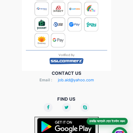
CONTACT US
Email :
job.aid@yahoo.com
FIND US
চাকরির আপডেট পেতে ইনস্টল করুন