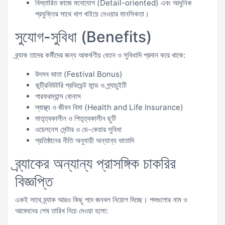
বিস্তারিত কাজে মনোযোগ (Detail-oriented) এবং আধুনিক
প্রযুক্তির সাথে খাপ খাইয়ে নেওয়ার মানসিকতা।
সুযোগ-সুবিধা (Benefits)
ব্র্যাক তাদের কর্মীদের জন্য আকর্ষণীয় বেতন ও সুবিধাদি প্রদান করে থাকে:
উৎসব ভাতা (Festival Bonus)
কন্ট্রিবিউটরি প্রভিডেন্ট ফান্ড ও গ্র্যাচুইটি
পারফরম্যান্স বোনাস
স্বাস্থ্য ও জীবন বিমা (Health and Life Insurance)
মাতৃত্বকালীন ও পিতৃত্বকালীন ছুটি
ওয়েলনেস সেন্টার ও ডে-কেয়ার সুবিধা
প্রতিষ্ঠানের নীতি অনুযায়ী অন্যান্য ভাতাদি
ব্র্যাকের অন্যান্য প্রাসঙ্গিক চাকরির
বিজ্ঞপ্তি
একই সাথে ব্র্যাক আরও কিছু পদে জনবল নিয়োগ দিচ্ছে। পদগুলোর নাম ও
আবেদনের শেষ তারিখ নিচে দেওয়া হলো: