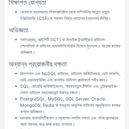
শিক্ষাগত যোগ্যতা
যেকোনো স্বনামধন্য শিক্ষাপ্রতিষ্ঠান থেকে কম্পিউটার সায়েন্স অ্যান্ড
ইঞ্জিনিয়ারিং (CSE) বা সমমান বিষয়ে ব্যাচেলর (স্নাতক) ডিগ্রি।
অভিজ্ঞতা
সফটওয়্যার, আইসিটি (ICT) বা ফিনটেক ইন্ডাস্ট্রিতে ডাটাবেস
স্পেশালিস্ট বা ডাটাবেস অ্যাডমিনিস্ট্রেটর হিসেবে ন্যূনতম ৫ বছরের কাজের
অভিজ্ঞতা।
অন্যান্য প্রয়োজনীয় দক্ষতা
রিলেশনাল এবং NoSQL ডাটাবেস, ডাটাবেস আর্কিটেকচার, ডেটা মডেলিং,
ডেটা ওয়্যারহাউজিং এবং ক্লাউড ডাটাবেস প্ল্যাটফর্মে গভীর জ্ঞান।
SQL, কোয়েরি অপ্টিমাইজেশন, পারফরম্যান্স টিউনিং এবং এন্টারপ্রাইজ-
স্কেল ডাটাবেস ম্যানেজমেন্টে উচ্চতর দক্ষতা।
PostgreSQL, MySQL, SQL Server, Oracle,
MongoDB, Redis বা সমতুল্য আধুনিক ডাটাবেস প্রযুক্তিতে কাজের
বাস্তব অভিজ্ঞতা।
চমৎকার অ্যানালিটিক্যাল ও প্রবলেম-সলভিং দক্ষতা এবং স্টেকহোল্ডারদের
সাথে সমন্বয় করে কাজ করার যোগ্যতা।