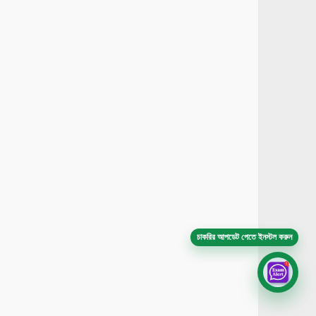
চাকরির আপডেট পেতে ইনস্টল করুন