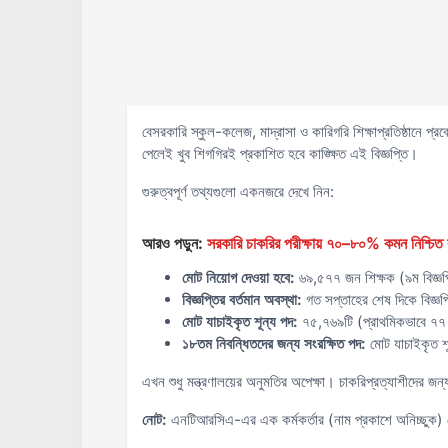
বেসরকারি স্কুল-কলেজ, মাদ্রাসা ও কারিগরি শিক্ষাপ্রতিষ্ঠানে প্রব
পেলেই খুব শিগগিরই প্রকাশিত হবে কাঙ্ক্ষিত এই বিজ্ঞপ্তি।
গুরুত্বপূর্ণ তথ্যগুলো একনজরে দেখে নিন:
আরও পড়ুন:
সরকারি চাকরির পরীক্ষায় ৭০–৮০% কমন নিশ্চিত ক
মোট নিয়োগ দেওয়া হবে:
৬৯,৫৭৭ জন শিক্ষক (৯ম বিজ্ঞপ
বিজ্ঞপ্তির বর্তমান অবস্থা:
গত সপ্তাহের শেষ দিকে বিজ্ঞপ্
মোট যাচাইকৃত শূন্য পদ:
৭৫,৭৬৯টি (প্রাথমিকভাবে ৭৭ হ
১৮তম নিবন্ধিতদের জন্য সংরক্ষিত পদ:
মোট যাচাইকৃত শ
এখন শুধু মন্ত্রণালয়ের অনুমতির অপেক্ষা। চাকরিপ্রত্যাশীদের জন্
নোট:
এনটিআরসিএ-এর এক কর্মকর্তার (নাম প্রকাশে অনিচ্ছুক) দেও