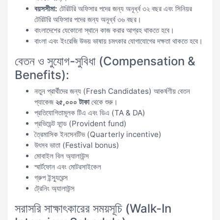
বয়সসীমা:
টেরিটরি অফিসার পদের জন্য অনূর্ধ্ব ৩২ বছর এবং সিনিয়র
টেরিটরি অফিসার পদের জন্য অনূর্ধ্ব ৩৬ বছর।
বাংলাদেশের যেকোনো স্থানে কাজ করার আগ্রহ থাকতে হবে।
বাংলা এবং ইংরেজি উভয় ভাষায় চমৎকার যোগাযোগের দক্ষতা থাকতে হবে।
বেতন ও সুযোগ-সুবিধা (Compensation &
Benefits):
নতুন প্রার্থীদের জন্য (Fresh Candidates) আকর্ষণীয় বেতন
প্যাকেজ
২৫,০০০ টাকা
থেকে শুরু।
প্রতিযোগিতামূলক টিএ এবং ডিএ (TA & DA)
প্রভিডেন্ট ফান্ড (Provident fund)
ত্রৈমাসিক ইনসেনটিভ (Quarterly incentive)
উৎসব ভাতা (Festival bonus)
মোবাইল বিল অ্যালাউন্স
স্মার্টফোন এবং মোটরসাইকেল
গ্রুপ ইন্স্যুরেন্স
ট্রেনিং অ্যালাউন্স
সরাসরি সাক্ষাৎকারের সময়সূচি (Walk-In