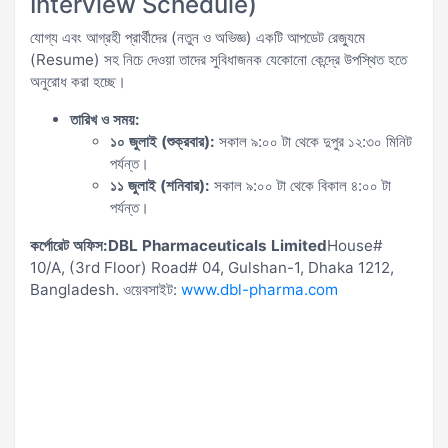
Interview Schedule)
যোগ্য এবং আগ্রহী প্রার্থীদের (নতুন ও অভিজ্ঞ) একটি আপডেট রেজ্যুমে
(Resume) সহ নিচে দেওয়া তাদের সুবিধাজনক যেকোনো কেন্দ্রে উপস্থিত হতে
অনুরোধ করা হচ্ছে।
তারিখ ও সময়:
১০ জুলাই (শুক্রবার):
সকাল ৯:০০ টা থেকে দুপুর ১২:৩০ মিনিট
পর্যন্ত।
১১ জুলাই (শনিবার):
সকাল ৯:০০ টা থেকে বিকাল ৪:০০ টা
পর্যন্ত।
কর্পোরেট অফিস:
DBL Pharmaceuticals Limited
House#
10/A, (3rd Floor) Road# 04, Gulshan-1, Dhaka 1212,
Bangladesh. ওয়েবসাইট:
www.dbl-pharma.com