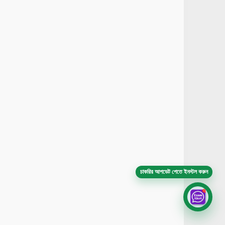
চাকরির আপডেট পেতে ইনস্টল করুন