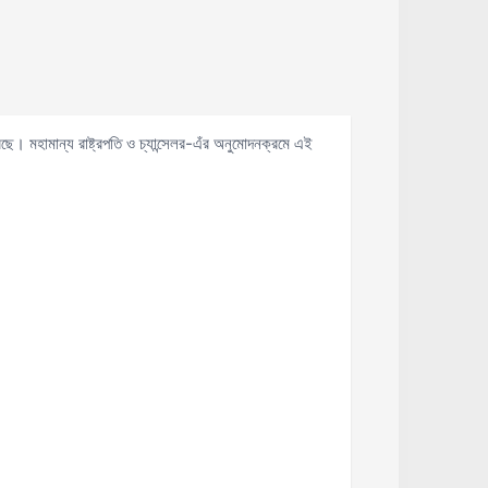
রেছে। মহামান্য রাষ্ট্রপতি ও চ্যান্সেলর-এঁর অনুমোদনক্রমে এই