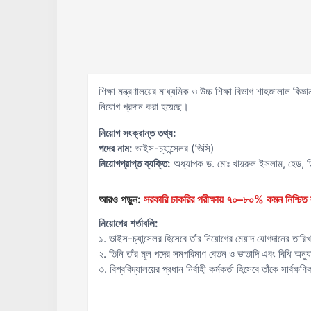
শিক্ষা মন্ত্রণালয়ের মাধ্যমিক ও উচ্চ শিক্ষা বিভাগ শাহজালাল বিজ
নিয়োগ প্রদান করা হয়েছে।
নিয়োগ সংক্রান্ত তথ্য:
পদের নাম:
ভাইস-চ্যান্সেলর (ভিসি)
নিয়োগপ্রাপ্ত ব্যক্তি:
অধ্যাপক ড. মোঃ খায়রুল ইসলাম, হেড, ডিপা
আরও পড়ুন:
সরকারি চাকরির পরীক্ষায় ৭০–৮০% কমন নিশ্চিত ক
নিয়োগের শর্তাবলি:
১. ভাইস-চ্যান্সেলর হিসেবে তাঁর নিয়োগের মেয়াদ যোগদানের তার
২. তিনি তাঁর মূল পদের সমপরিমাণ বেতন ও ভাতাদি এবং বিধি অনুযা
৩. বিশ্ববিদ্যালয়ের প্রধান নির্বাহী কর্মকর্তা হিসেবে তাঁকে সার্বক