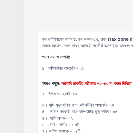
কর কমিশনারের কার্যালয়, কর অঞ্চল-১২, ঢাকা
(tax zone 
জনকে নিয়োগ দেওয়া হবে। আগ্রহী প্রার্থীরা অনলাইনে আবেদন 
পদের নাম ও সংখ্যা:
১। কম্পিউটার অপারেটর- ০১
আরও পড়ুন:
সরকারি চাকরির পরীক্ষায় ৭০–৮০% কমন নিশ্চিত ক
২। উচ্চমান সহকারী-১০
৩। সাট-মুদ্রাক্ষরিক কাম-কম্পিউটার অপারেটর-০৪
৪। অফিস সহকারী কাম-কম্পিউটার মুদ্রাক্ষরিক- ০৪
৫। গাড়ি চালক- ০২
৬। নোটিশ সার্ভার - ০২টি
৭। অফিস সহায়ক - ০৪টি