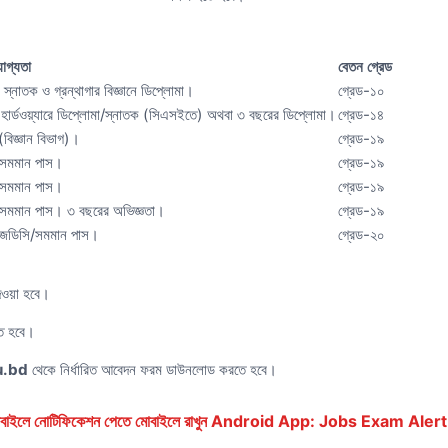
োগ্যতা
বেতন গ্রেড
 স্নাতক ও গ্রন্থাগার বিজ্ঞানে ডিপ্লোমা।
গ্রেড-১০
 হার্ডওয়্যারে ডিপ্লোমা/স্নাতক (সিএসইতে) অথবা ৩ বছরের ডিপ্লোমা।
গ্রেড-১৪
িজ্ঞান বিভাগ)।
গ্রেড-১৯
সমমান পাস।
গ্রেড-১৯
সমমান পাস।
গ্রেড-১৯
মমান পাস। ৩ বছরের অভিজ্ঞতা।
গ্রেড-১৯
েডিসি/সমমান পাস।
গ্রেড-২০
দেওয়া হবে।
তে হবে।
.bd
থেকে নির্ধারিত আবেদন ফরম ডাউনলোড করতে হবে।
ে মোবাইলে নোটিফিকেশন পেতে মোবাইলে রাখুন Android App: Jobs Exam Alert