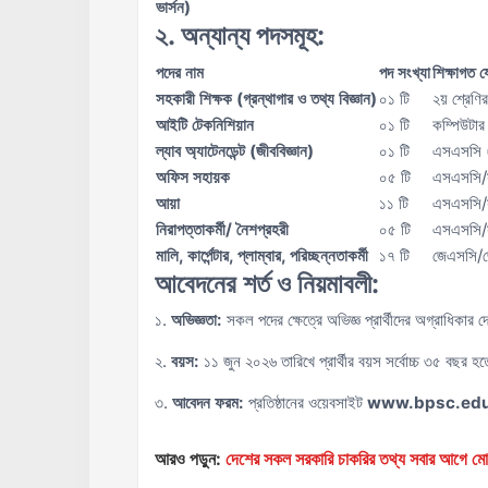
ভার্সন)
২. অন্যান্য পদসমূহ:
পদের নাম
পদ সংখ্যা
শিক্ষাগত য
সহকারী শিক্ষক (গ্রন্থাগার ও তথ্য বিজ্ঞান)
০১ টি
২য় শ্রেণির
আইটি টেকনিশিয়ান
০১ টি
কম্পিউটার
ল্যাব অ্যাটেনডেন্ট (জীববিজ্ঞান)
০১ টি
এসএসসি (ব
অফিস সহায়ক
০৫ টি
এসএসসি/
আয়া
১১ টি
এসএসসি/
নিরাপত্তাকর্মী/ নৈশপ্রহরী
০৫ টি
এসএসসি/স
মালি, কার্পেন্টার, প্লাম্বার, পরিচ্ছন্নতাকর্মী
১৭ টি
জেএসসি/জ
আবেদনের শর্ত ও নিয়মাবলী:
১.
অভিজ্ঞতা:
সকল পদের ক্ষেত্রে অভিজ্ঞ প্রার্থীদের অগ্রাধিকার 
২.
বয়স:
১১ জুন ২০২৬ তারিখে প্রার্থীর বয়স সর্বোচ্চ ৩৫ বছর হ
৩.
আবেদন ফরম:
প্রতিষ্ঠানের ওয়েবসাইট
www.bpsc.edu
আরও পড়ুন:
দেশের সকল সরকারি চাকরির তথ্য সবার আগ