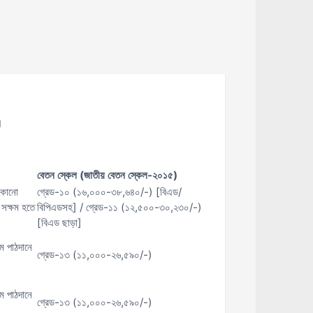
।
বেতন স্কেল (জাতীয় বেতন স্কেল-২০১৫)
 কোনো
গ্রেড-১০ (১৬,০০০-৩৮,৬৪০/-) [বিএড/
 সক্ষম হতে
বিপিএডসহ] / গ্রেড-১১ (১২,৫০০-৩০,২৩০/-)
[বিএড ছাড়া]
ে পাঠদানে
গ্রেড-১৩ (১১,০০০-২৬,৫৯০/-)
ে পাঠদানে
গ্রেড-১৩ (১১,০০০-২৬,৫৯০/-)