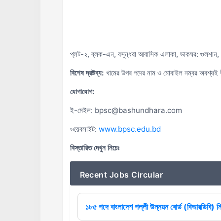
প্লট-২, ব্লক-এন, বসুন্ধরা আবাসিক এলাকা, ডাকঘর: গুলশান
বিশেষ দ্রষ্টব্য:
খামের উপর পদের নাম ও মোবাইল নম্বর অবশ্যই উ
যোগাযোগ:
ই-মেইল: bpsc@bashundhara.com
ওয়েবসাইট:
www.bpsc.edu.bd
বিস্তারিত দেখুন নিচেঃ
Recent Jobs Circular
১৮৫ পদে বাংলাদেশ পল্লী উন্নয়ন বোর্ড (বিআরডিবি) ন