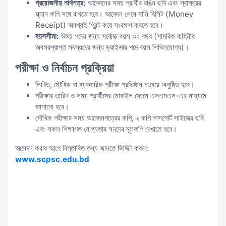
প্রয়োজনীয় নথিপত্র:
আবেদনের সময় প্রার্থীর রঙিন ছবি এবং স্বাক্ষরের
স্ক্যান কপি সঙ্গে রাখতে হবে। আবেদন শেষে মানি রিসিট (Money
Receipt) অবশ্যই প্রিন্ট করে সংরক্ষণ করতে হবে।
বয়সসীমা:
উভয় পদের জন্য সর্বোচ্চ বয়স ৩২ বছর (সামরিক বাহিনীর
অবসরপ্রাপ্ত সদস্যদের জন্য ড্রাইভার পদে বয়স শিথিলযোগ্য)।
পরীক্ষা ও নির্বাচন প্রক্রিয়া
লিখিত, মৌখিক বা ব্যবহারিক পরীক্ষা প্রতিষ্ঠান চত্বরে অনুষ্ঠিত হবে।
পরীক্ষার তারিখ ও সময় প্রার্থীদের মোবাইল ফোনে এসএমএস-এর মাধ্যমে
জানানো হবে।
মৌখিক পরীক্ষার সময় আবেদনপত্রের কপি, ২ কপি পাসপোর্ট সাইজের ছবি
এবং সকল শিক্ষাগত যোগ্যতার সনদের মূলকপি দেখাতে হবে।
আবেদন করার আগে বিস্তারিত তথ্য জানতে ভিজিট করুন:
www.scpsc.edu.bd