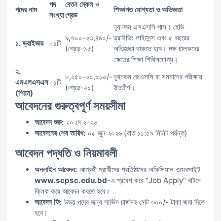
পদ
বেতন স্কেল ও
পদের নাম
শিক্ষাগত যোগ্যতা ও অভিজ্ঞতা
সংখ্যা
গ্রেড
ন্যূনতম এসএসসি পাস। হেভি
৯,৭০০-২৩,৪৯০/-
ড্রাইভিং লাইসেন্স এবং ৫ বছরের
১. ড্রাইভার
০১টি
(গ্রেড-১৫)
অভিজ্ঞতা থাকতে হবে। দক্ষ চালকদের
ক্ষেত্রে শিক্ষা শিথিলযোগ্য।
২.
৮,২৫০-২০,০১০/-
ন্যূনতম জেএসসি বা সমমানের পরীক্ষায়
এমএলএসএস
০১টি
(গ্রেড-২০)
উত্তীর্ণ।
(পিয়ন)
আবেদনের গুরুত্বপূর্ণ সময়সীমা
আবেদন শুরু:
২০ মে ২০২৬
আবেদনের শেষ তারিখ:
০৫ জুন ২০২৬ (রাত ১১:৫৯ মিনিট পর্যন্ত)
আবেদন পদ্ধতি ও নিয়মাবলী
অনলাইন আবেদন:
আগ্রহী প্রার্থীদের প্রতিষ্ঠানের অফিসিয়াল ওয়েবসাইট
www.scpsc.edu.bd
-এ প্রবেশ করে "Job Apply" বাটনে
ক্লিক করে আবেদন করতে হবে।
আবেদন ফি:
উভয় পদের জন্য সার্ভিস চার্জসহ মোট ৩০০/- টাকা জমা দিতে
হবে।