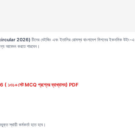
circular 2026)
চীনের বেইজিং এবং ইতালির রোমস্থ বাংলাদেশ মিশনের ইকনমিক উইং-এ ইকন
র জন্য আবেদন করতে পারবেন।
১৩১+সেট MCQ প্রশ্নের ব্যাখ্যাসহ) PDF
ুক্ত স্থায়ী কর্মকর্তা হতে হবে।