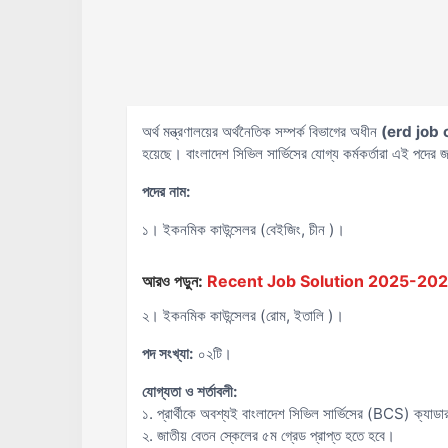
অর্থ মন্ত্রণালয়ের অর্থনৈতিক সম্পর্ক বিভাগের অধীন
(erd job 
হয়েছে। বাংলাদেশ সিভিল সার্ভিসের যোগ্য কর্মকর্তারা এই পদে
পদের নাম:
১। ইকনমিক কাউন্সেলর (বেইজিং, চীন )।
আরও পড়ুন:
Recent Job Solution 2025-2026 ( 
২। ইকনমিক কাউন্সেলর (রোম, ইতালি )।
পদ সংখ্যা:
০২টি।
যোগ্যতা ও শর্তাবলী:
১. প্রার্থীকে অবশ্যই বাংলাদেশ সিভিল সার্ভিসের (BCS) ক্যাডারভ
২. জাতীয় বেতন স্কেলের ৫ম গ্রেড প্রাপ্ত হতে হবে।