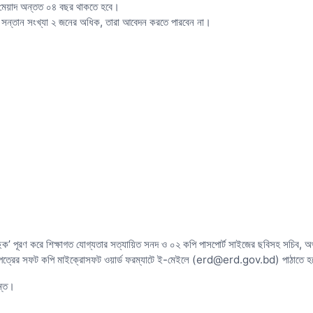
্ট মেয়াদ অন্তত ০৪ বছর থাকতে হবে।
দের সন্তান সংখ্যা ২ জনের অধিক, তারা আবেদন করতে পারবেন না।
্ত ছক’ পূরণ করে শিক্ষাগত যোগ্যতার সত্যায়িত সনদ ও ০২ কপি পাসপোর্ট সাইজের ছবিসহ সচিব, অর্থনৈ
েদনপত্রের সফট কপি মাইক্রোসফট ওয়ার্ড ফরম্যাটে ই-মেইলে (erd@erd.gov.bd) পাঠাতে 
ন্ত।