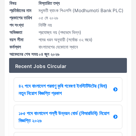
বিষয়
বিস্তারিত তথ্য
প্রতিষ্ঠানের নাম
মধুমতী ব্যাংক পিএলসি (Modhumoti Bank PLC)
প্রকাশের তারিখ
০৫ মে ২০২৬
পদ সংখ্যা
নির্দিষ্ট নয়
অভিজ্ঞতা
প্রযোজ্য নয় (পদভেদে ভিন্ন)
বয়স সীমা
পদের ধরন অনুযায়ী (সর্বোচ্চ ৩২ বছর)
কর্মস্থল
বাংলাদেশের যেকোনো স্থানে
আবেদনের শেষ সময়
০৪ জুন ২০২৬
Recent Jobs Circular
৪২ পদে বাংলাদেশ পরমাণু কৃষি গবেষণা ইনস্টিটিউটের (বিনা)
নতুন নিয়োগ বিজ্ঞপ্তি প্রকাশ
১৮৫ পদে বাংলাদেশ পল্লী উন্নয়ন বোর্ড (বিআরডিবি) নিয়োগ
বিজ্ঞপ্তি ২০২৬