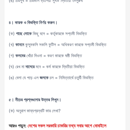
(ঙ) চিরসুখ = চিরকাল ব্যাপিয়া সুখ= দ্বিতীয়া তৎপুরুষ
৪। কারক ও বিভক্তি নির্ণয় করুন।
(ক)
পাছে লোকে
কিছু বলে = কর্তৃকারকে সপ্তমী বিভক্তি
(খ)
কাননে
কুসুমকলি সকলি ফুটিল = অধিকরণ কারকে সপ্তমী বিভক্তি
(গ)
কলমের
খোঁচা দিওনা = করণ কারকে ষষ্ঠী বিভক্তি
(ঘ) রেখ মা
দাসেরে
মনে = কর্ম কারকে দ্বিতীয়া বিভক্তি
(ঙ) বেলা যে পড়ে এল
জলকে
চল = নিমিত্তার্থে চতুর্থী বিভক্তি
৫। নীচের প্রশ্নগুলোর উত্তর লিখুন।
(ক) অনুরাগ কাব্যগ্রন্থটি কার লেখা?
আরও পড়ুন:
দেশের সকল সরকারি চাকরির তথ্য সবার আগে মোবাইলে