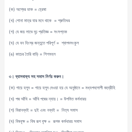
(ক) অশ্বের ডাক = হ্রেষা
(খ) শোনা মাত্র যার মনে থাকে = শ্রুতিধর
(গ) যে জয় লাভে দৃঢ় প্রতিজ্ঞ = সংসপ্তক
(ঘ) যে বন হিংস্র জন্তুতে পরিপূর্ণ = শ্বাপদসংকুল
(ঙ) কাচের তৈরি বাড়ি = শিশমহল
৩। ব্যাসবাক্য সহ সমাস নির্ণয় করুন।
(ক) গায়ে হলুদ = গায়ে হলুদ দেওয়া হয় যে অনুষ্ঠানে = মধ্যপদলোপী বহুব্রীহি
(খ) পদ্ম আঁখি = আঁখি পদ্মের ন্যায়। = উপমিত কর্মধারয়
(গ) বিরানব্বই = দুই এবং নব্বই = নিত্য সমাস
(ঘ) বিষবৃক্ষ = বিষ রূপ বৃক্ষ = রূপক কর্মধারয় সমাস