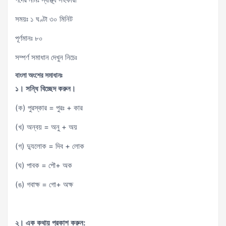
সময়ঃ ১ ঘণ্টা ৩০ মিনিট
পূর্ণমানঃ ৮০
সম্পর্ণ সমাধান দেখুন নিচেঃ
বাংলা অংশের সমাধানঃ
১। সন্ধি বিচ্ছেদ করুন।
(ক) পুরস্কার = পুরঃ + কার
(খ) অন্বয় = অনু + অয়
(গ) দ্যুলোক = দিব + লোক
(ঘ) পাবক = পৌ+ অক
(ঙ) গবাক্ষ = গো+ অক্ষ
২। এক কথায় প্রকাশ করুন: