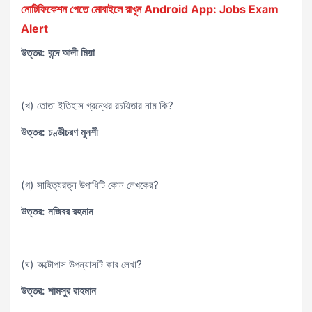
নোটিফিকেশন পেতে মোবাইলে রাখুন Android App: Jobs Exam
Alert
উত্তর: বন্দে আলী মিয়া
(খ) তোতা ইতিহাস গ্রন্থের রচয়িতার নাম কি?
উত্তর: চণ্ডীচরণ মুনশী
(গ) সাহিত্যরত্ন উপাধিটি কোন লেখকের?
উত্তর: নজিবর রহমান
(ঘ) অক্টোপাস উপন্যাসটি কার লেখা?
উত্তর: শামসুর রাহমান