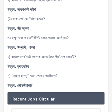
উত্তর: মহেশখালী দ্বীপ
(ঠ) ঢাকা গেট কে নির্মাণ করেন?
উত্তর: মীর জুমলা
ড) ইক্ষু গবেষণা ইনস্টিটিউট কোন জেলায় অবস্থিত?
উত্তর: ঈশ্বরদী, পাবনা
ঢ) বাংলাদেশের তৈরী পোশাক আমদানিতে শীর্ষ দেশ কোনটি?
উত্তর: যুক্তরাষ্ট্র
ণ) “হাইল হাওড়” কোন জেলায় অবস্থিত?
উত্তর: মৌলভীবাজার
Recent Jobs Circular