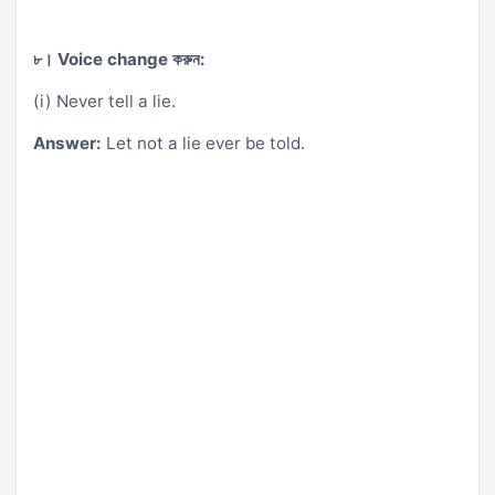
৮। Voice change করুন:
(i) Never tell a lie.
Answer:
Let not a lie ever be told.