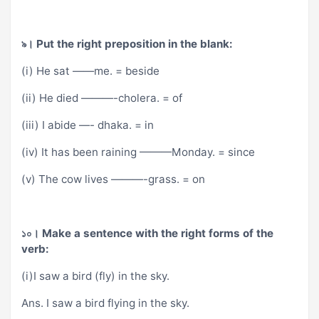
৯। Put the right preposition in the blank:
(i) He sat ——me. = beside
(ii) He died ———-cholera. = of
(iii) I abide —- dhaka. = in
(iv) It has been raining ———Monday. = since
(v) The cow lives ———-grass. = on
১০। Make a sentence with the right forms of the
verb:
(i)I saw a bird (fly) in the sky.
Ans. I saw a bird flying in the sky.