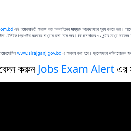
.com.bd
এই ওয়েবসাইটে প্রবেশ করে অনলাইনের মাধ্যমে আবেদনপত্র পূরণ করতে হবে। আবেদন ফি
 ৫৬/- টাকা টেলিটক প্রিপেইড নম্বরের মাধ্যমে জমা দিতে হবে। ফি জমাদানের ৭২ ঘন্টার মধ্যে আবেদ
ওয়েবপোর্টাল
www.sirajganj.gov.bd
এ প্রকাশ করা হবে। প্রবেশপত্র ডাউনলোডের জ
Jobs Exam Alert
বেদন
করুন
এর