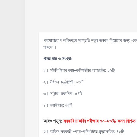
গণযোগাযোগ অধিদপ্তর সম্প্রতি নতুন জনবল নিয়োগের জন্য একটি 
পারবেন।
পদের নাম ও সংখ্যা:
১। সাঁটলিপিকার কাম-কম্পিউটার অপারেটর: ০২টি
২। উর্ধতন কণ্ঠশিল্পী: ০৩টি
৩। সাউন্ড মেকানিক: ০৪টি
৪। ড্রাইভার: ২২টি
আরও পড়ুন:
সরকারি চাকরির পরীক্ষায় ৭০–৮০% কমন নিশ্চিত ক
৫। অফিস সহকারী -কাম-কম্পিউটার মুদ্রাক্ষরিক: ৪০টি