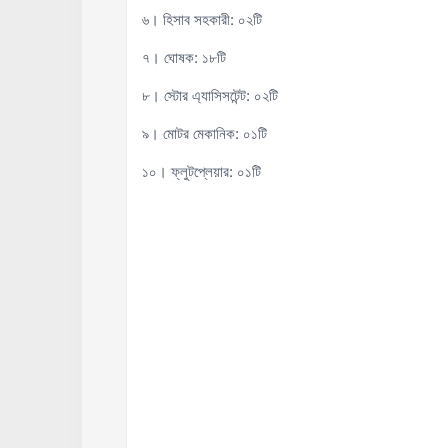
৬। হিসাব সহকারী: ০২টি
৭। ঘোষক: ১৮টি
৮। স্টোর এ্যাসিসটেন্ট: ০২টি
৯। মোটর মেকানিক: ০১টি
১০। ফ্লুটপ্লেয়ার: ০১টি