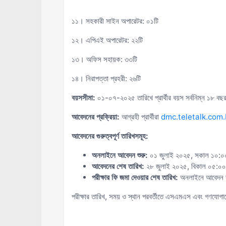
১১। সহকারী সাইন অপারেটর: ০১টি
১২। এপিএই অপারেটর: ২২টি
১৩। অফিস সহায়ক: ৩৩টি
১৪। নিরাপত্তা প্রহরী: ২৬টি
বয়সসীমা:
০১-০৭-২০২৫ তারিখে প্রার্থীর বয়স সর্বনিম্ন ১৮ বছ
আবেদনের প্রক্রিয়া:
আগ্রহী প্রার্থীরা
dmc.teletalk.com
আবেদনের গুরুত্বপূর্ণ তারিখসমূহ:
অনলাইনে আবেদন শুরু:
০১ জুলাই ২০২৫, সকাল ১০:০০
আবেদনের শেষ তারিখ:
২৮ জুলাই ২০২৫, বিকাল ০৫:০০
পরীক্ষার ফি জমা দেওয়ার শেষ তারিখ:
অনলাইনে আবেদন সাব
পরীক্ষার তারিখ, সময় ও স্থান পরবর্তীতে এসএমএস এবং গণযোগা