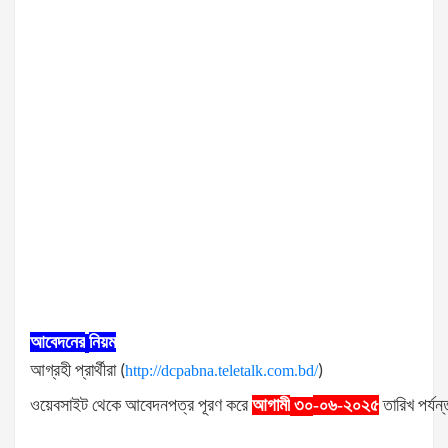
আবেদনের
নিয়ম
আগ্রহী
প্রার্থীরা
(
http://dcpabna.teletalk.com.bd/
)
ওয়েবসাইট
থেকে
আবেদনপত্র
পূরণ
করে
আগামী
-০৬-২০২৫
তারিখ
পর্যন্
৩০