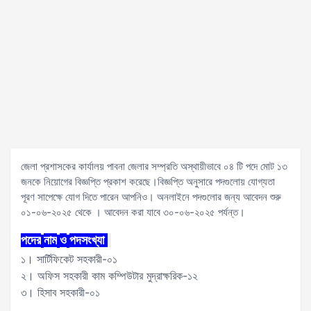
জেলা প্রশাসকের কার্যালয় পাবনা জেলার সম্প্রতি অস্থায়ীভাবে ০৪ টি পদে মোট ১৩
জনকে নিয়োগের বিজ্ঞপ্তি প্রকাশ করেছে।বিজ্ঞপ্তি অনুসারে পদগুলোয় যোগ্যতা
পূরণ সাপেক্ষে যোগ দিতে পারেন আপনিও। অনলাইনে পদগুলোর জন্য আবেদন শুরু
০১-০৬-২০২৫ থেকে । আবেদন করা যাবে ৩০-০৬-২০২৫ পর্যন্ত।
পদের
নাম
ও
পদসংখ্যা
১। সার্টিফিকেট সহকারী-০১
২। অফিস সহকারী কাম কম্পিউটার মুদ্রাক্ষরিক-১২
৩। হিসাব সহকারী-০১