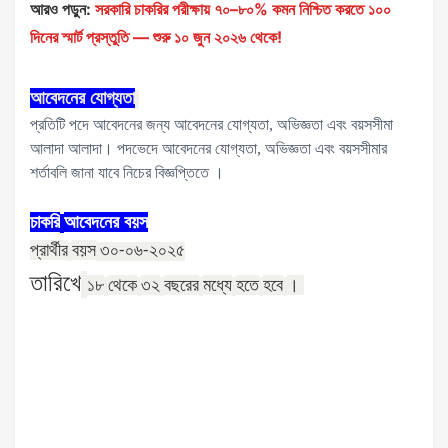
আরও পড়ুন:
সরকারি চাকরির পরীক্ষায় ৭০–৮০% কমন নিশ্চিত করতে ১০০
দিনের স্মার্ট প্রস্তুতি — শুরু ১০ জুন ২০২৬ থেকে!
আবেদনের
যোগ্যতা
প্রতিটি পদে আবেদনের জন্য আবেদনের যোগ্যতা, অভিজ্ঞতা এবং বয়সসীমা
আলাদা আলাদা। পদভেদে আবেদনের যোগ্যতা, অভিজ্ঞতা এবং বয়সসীমার
শর্তাবলি জানা যাবে নিচের বিজ্ঞপ্তিতে ।
চাকরি
আবেদনের
বয়স
প্রার্থীর
বয়স
৩০-০৬-২০২৫
তারিখে
১৮
থেকে
৩২
বছরের
মধ্যে
হতে
হবে
।