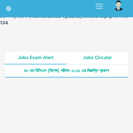
Warning
: unserialize(): Extra data starting at offset 2035 of
2077 bytes in
/home/nahid34/public_html/core.php
on line
134
Jobs Exam Alert
Jobs Circular
৪৮ তম বিসিএস (বিশেষ) পরীক্ষা-২০২৫ এর বিজ্ঞপ্তি প্রকাশ