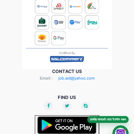
CONTACT US
Email :
job.aid@yahoo.com
FIND US
চাকরির আপডেট পেতে ইনস্টল করুন