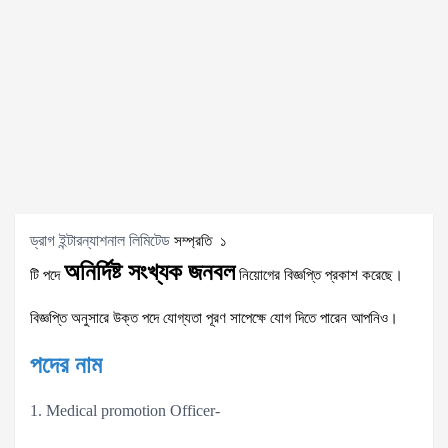
১
ড্রাগ ইন্টারন্যাশনাল লিমিটেড
সম্প্রতি
অনির্দিষ্ট
সংখ্যক
জনবল
টি
পদে
নিয়োগের
বিজ্ঞপ্তি
প্রকাশ
করেছে।
উক্ত পদে
বিজ্ঞপ্তি
অনুসারে
যোগ্যতা
পূরণ
সাপেক্ষে
যোগ
দিতে
পারেন
আপনিও।
পদের
নাম
1. Medical promotion Officer-