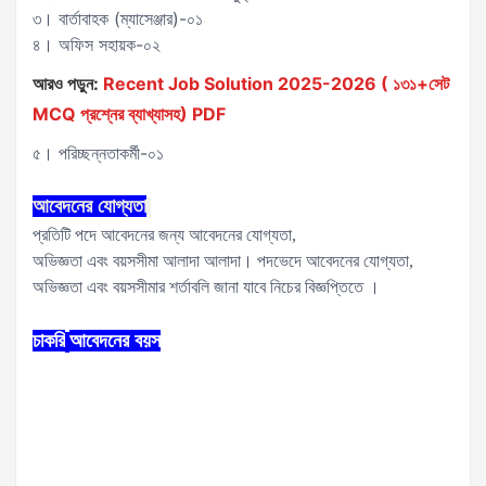
৩। বার্তাবাহক (ম্যাসেঞ্জার)-০১
৪। অফিস সহায়ক-০২
আরও পড়ুন:
Recent Job Solution 2025-2026 ( ১৩১+সেট
MCQ প্রশ্নের ব্যাখ্যাসহ) PDF
৫। পরিচ্ছন্নতাকর্মী-০১
আবেদনের
যোগ্যতা
প্রতিটি পদে আবেদনের জন্য আবেদনের যোগ্যতা,
অভিজ্ঞতা এবং বয়সসীমা আলাদা আলাদা। পদভেদে আবেদনের যোগ্যতা,
অভিজ্ঞতা এবং বয়সসীমার শর্তাবলি জানা যাবে নিচের বিজ্ঞপ্তিতে ।
চাকরি
আবেদনের
বয়স