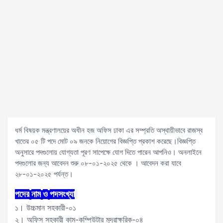
ধর্ম বিষয়ক মন্ত্রণালয়ের অধীন হজ অফিস ঢাকা এর সম্প্রতি অস্থায়ীভাবে রাজস্ব
খাতের ০৫ টি পদে মোট ০৯ জনকে নিয়োগের বিজ্ঞপ্তি প্রকাশ করেছে।বিজ্ঞপ্তি
অনুসারে পদগুলোয় যোগ্যতা পূরণ সাপেক্ষে যোগ দিতে পারেন আপনিও। অনলাইনে
পদগুলোর জন্য আবেদন শুরু ০৮-০১-২০২৫ থেকে । আবেদন করা যাবে
২৮-০১-২০২৫ পর্যন্ত।
পদের
নাম
ও
পদসংখ্যা
১। উচ্চমান সহকারী-০১
২। অফিস সহকারী কাম-কম্পিউটার মুদ্রাক্ষরিক-০৪