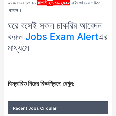
আগামী
-০১-২০২৫
আবেদনপত্র পূরণ করে
২৮
তারিখ পর্যন্ত জমা দিতে
পারবেন ।
ঘরে বসেই সকল চাকরির আবেদন
করুন
Jobs Exam Alert
এর
মাধ্যমে
বিস্তারিত
নিচের
বিজ্ঞপ্তিতে
দেখুন
:
Recent Jobs Circular