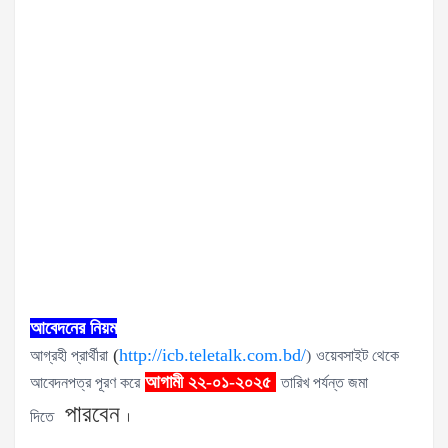
আবেদনের নিয়ম
(
http://icb.teletalk.com.bd/
আগ্রহী প্রার্থীরা
)
ওয়েবসাইট থেকে
আগামী ২২-০১-২০২৫
আবেদনপত্র পূরণ করে
তারিখ পর্যন্ত জমা
পারবেন
।
দিতে