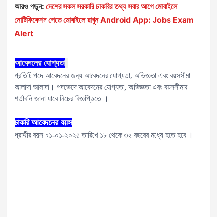
আরও পড়ুন:
দেশের সকল সরকারি চাকরির তথ্য সবার আগে মোবাইলে
নোটিফিকেশন পেতে মোবাইলে রাখুন Android App: Jobs Exam
Alert
আবেদনের যোগ্যতা
প্রতিটি পদে আবেদনের জন্য আবেদনের যোগ্যতা, অভিজ্ঞতা এবং বয়সসীমা
আলাদা আলাদা। পদভেদে আবেদনের যোগ্যতা, অভিজ্ঞতা এবং বয়সসীমার
শর্তাবলি জানা যাবে নিচের বিজ্ঞপ্তিতে ।
চাকরি আবেদনের বয়স
প্রার্থীর বয়স ০১-০১-২০২৫ তারিখে ১৮ থেকে ৩২ বছরের মধ্যে হতে হবে ।