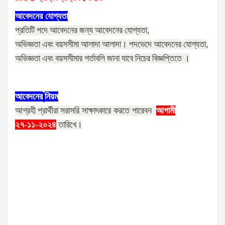
আবেদনের
যোগ্যতা
প্রতিটি
পদে
আবেদনের
জন্য
আবেদনের
যোগ্যতা
,
অভিজ্ঞতা
এবং
বয়সসীমা
আলাদা
আলাদা।
পদভেদে
আবেদনের
যোগ্যতা
,
অভিজ্ঞতা
এবং
বয়সসীমার
শর্তাবলি
জানা
যাবে
নিচের
বিজ্ঞপ্তিতে
।
আবেদনের
নিয়ম
আগ্রহী
প্রার্থীরা
সরাসরি সাক্ষাৎকারে করতে পারেবন
আগামী
২৭
-১১-২০২৪
তারিখে
।