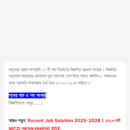
বসুন্ধরা গ্রুপে সম্প্রতি ১০ টি পদে নিয়োগের বিজ্ঞপ্তি প্রকাশ করেছে। বিজ্ঞপ্তি
অনুসারে পদগুলোয় যোগ্যতা পূরণ সাপেক্ষে যোগ দিতে পারেন আপনিও। পদগুলোর
জন্য সরাসরি সাক্ষাৎকার করা যাবে ২৭-১১-২০২৪ তারিখে।
পদের নাম ও পদ সংখ্যা
বিজ্ঞপ্তিতে দেখুন.........
আরও পড়ুন:
Recent Job Solution 2025-2026 ( ১৩১+সেট
MCQ প্রশ্নের ব্যাখ্যাসহ) PDF