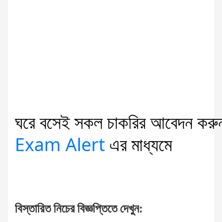
ঘরে
বসেই
সকল
চাকরির
আবেদন
করু
Exam Alert
এর
মাধ্যমে
বিস্তারিত
নিচের
বিজ্ঞপ্তিতে
দেখুন
: