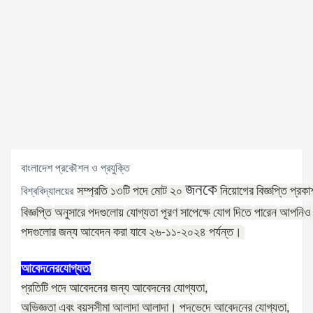
বাংলাদেশ প্রকৌশল ও প্রযুক্তি
জনকে
সম্প্রতি
১
টি
পদে
মোট
নিয়োগের
বিজ্ঞপ্তি
প্রকা
বিশ্ববিদ্যালয়ের
৩
২০
বিজ্ঞপ্তি
অনুসারে
পদগুলোয়
যোগ্যতা
পূরণ
সাপেক্ষে
যোগ
দিতে
পারেন
আপনিও
পদগুলোর
জন্য
আবেদন
করা
যাবে
১
২০২৪
পর্যন্ত।
২৬
-১
-
আবেদনের
যোগ্যতা
প্রতিটি
পদে
আবেদনের
জন্য
আবেদনের
যোগ্যতা
,
অভিজ্ঞতা
এবং
বয়সসীমা
আলাদা
আলাদা।
পদভেদে
আবেদনের
যোগ্যতা
,