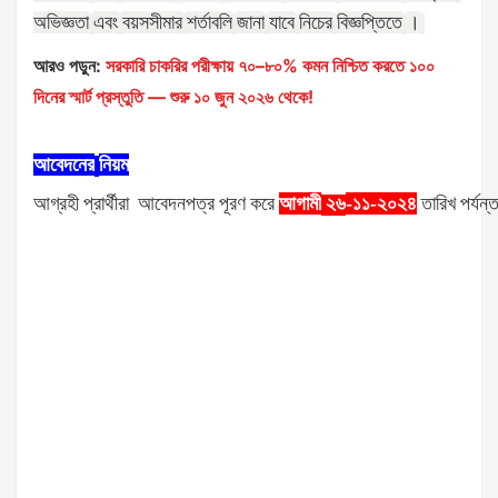
অভিজ্ঞতা
এবং
বয়সসীমার
শর্তাবলি
জানা
যাবে
নিচের
বিজ্ঞপ্তিতে
।
আরও পড়ুন:
সরকারি চাকরির পরীক্ষায় ৭০–৮০% কমন নিশ্চিত করতে ১০০
দিনের স্মার্ট প্রস্তুতি — শুরু ১০ জুন ২০২৬ থেকে!
আবেদনের
নিয়ম
আগ্রহী
প্রার্থীরা
আবেদনপত্র
পূরণ
করে
আগামী
-১১-২০২৪
তারিখ
পর্যন্
২৬