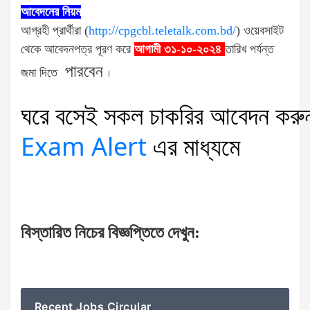
আবেদনের নিয়ম
আগ্রহী প্রার্থীরা (
http://cpgcbl.teletalk.com.bd/
) ওয়েবসাইট
থেকে
আবেদনপত্র পূরণ করে
আগামী ৩১-১০-২০২৪
তারিখ পর্যন্ত
পারবেন
জমা দিতে
।
ঘরে
বসেই
সকল
চাকরির
আবেদন
করু
Exam Alert
এর
মাধ্যমে
বিস্তারিত
নিচের
বিজ্ঞপ্তিতে
দেখুন
:
Recent Jobs Circular