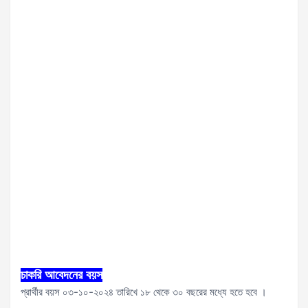
চাকরি আবেদনের বয়স
প্রার্থীর বয়স ০৩-১০-২০২৪ তারিখে ১৮ থেকে ৩০ বছরের মধ্যে হতে হবে ।