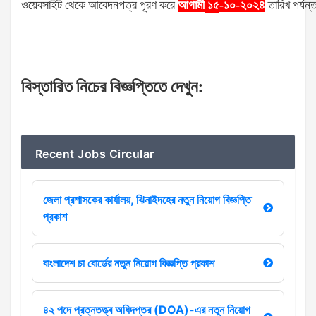
ওয়েবসাইট
থেকে
আবেদনপত্র
পূরণ
করে
আগামী
-১০-২০২৪
তারিখ
পর্যন্
১৫
বিস্তারিত
নিচের
বিজ্ঞপ্তিতে
দেখুন
:
Recent Jobs Circular
জেলা প্রশাসকের কার্যালয়, ঝিনাইদহের নতুন নিয়োগ বিজ্ঞপ্তি
প্রকাশ
বাংলাদেশ চা বোর্ডের নতুন নিয়োগ বিজ্ঞপ্তি প্রকাশ
৪২ পদে প্রত্নতত্ত্ব অধিদপ্তর (DOA)-এর নতুন নিয়োগ