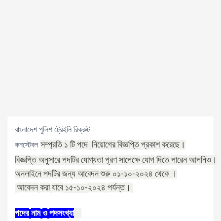
বাংলাদেশ পুলিশ ট্রেইনি রিক্রুট
সম্প্রতি
১
টি
পদে
নিয়োগের
বিজ্ঞপ্তি
প্রকাশ
করেছে।
কনস্টেবল
বিজ্ঞপ্তি
অনুসারে
পদটির
যোগ্যতা
পূরণ
সাপেক্ষে
যোগ
দিতে
পারেন
আপনিও।
অনলাইনে
পদটির
জন্য
আবেদন
শুরু
২০২৪
থেকে
।
০১
-১০
-
আবেদন
করা
যাবে
২০২৪
পর্যন্ত।
১৫
-১০
-
পদের
নাম
ও
পদসংখ্যা