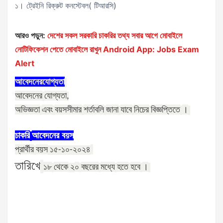
১। ট্রেইনি রিক্রুট কনস্টেবল( টিআরসি)
আরও পড়ুন:
দেশের সকল সরকারি চাকরির তথ্য সবার আগে মোবাইলে
নোটিফিকেশন পেতে মোবাইলে রাখুন Android App: Jobs Exam
Alert
আবেদনের
যোগ্যতা
আবেদনের
যোগ্যতা
,
অভিজ্ঞতা
এবং
বয়সসীমার
শর্তাবলি
জানা
যাবে
নিচের
বিজ্ঞপ্তিতে
।
চাকরি
আবেদনের
বয়স
প্রার্থীর
বয়স
১৫-১০-২০২৪
তারিখে
১৮
থেকে
০
বছরের
মধ্যে
হতে
হবে
।
২