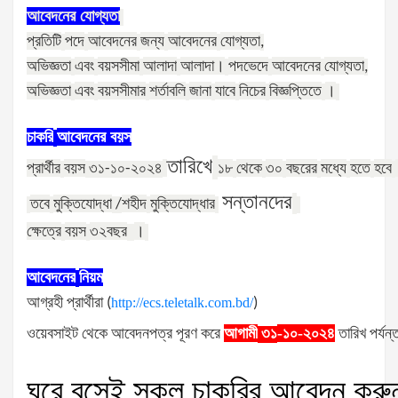
আবেদনের
যোগ্যতা
প্রতিটি
পদে
আবেদনের
জন্য
আবেদনের
যোগ্যতা
,
অভিজ্ঞতা
এবং
বয়সসীমা
আলাদা
আলাদা।
পদভেদে
আবেদনের
যোগ্যতা
,
অভিজ্ঞতা
এবং
বয়সসীমার
শর্তাবলি
জানা
যাবে
নিচের
বিজ্ঞপ্তিতে
।
চাকরি
আবেদনের
বয়স
তারিখে
প্রার্থীর
বয়স
১৮
থেকে
৩০
বছরের
মধ্যে
হতে
হবে
৩১-১০-২০২৪
সন্তানদের
তবে
মুক্তিযোদ্ধা
শহীদ
মুক্তিযোদ্ধার
/
ক্ষেত্রে
বয়স
৩২বছর
।
আবেদনের
নিয়ম
আগ্রহী
প্রার্থীরা
(
http://ecs.teletalk.com.bd/
)
ওয়েবসাইট
থেকে
আবেদনপত্র
পূরণ
করে
আগামী
-১০-২০২৪
তারিখ
পর্যন্
৩১
ঘরে
বসেই
সকল
চাকরির
আবেদন
করু