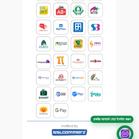
চাকরির আপডেট পেতে ইনস্টল করুন