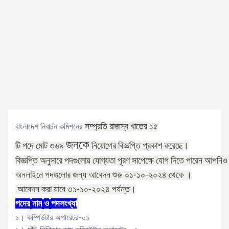
সম্প্রতি
রাজস্ব
খাতের
বাংলাদেশ নিবার্চন কমিশনের
১৫
জনকে
টি
পদে
মোট
নিয়োগের
বিজ্ঞপ্তি
প্রকাশ
করেছে।
৩৬৯
বিজ্ঞপ্তি
অনুসারে
পদগুলোয়
যোগ্যতা
পূরণ
সাপেক্ষে
যোগ
দিতে
পারেন
আপনিও
অনলাইনে
পদগুলোর
জন্য
আবেদন
শুরু
০
২০২৪
থেকে
।
০১-১
-
আবেদন
করা
যাবে
২০২৪
পর্যন্ত।
৩১-১০-
পদের
নাম
ও
পদসংখ্যা
১। কম্পিউটার অপারেটর-০১