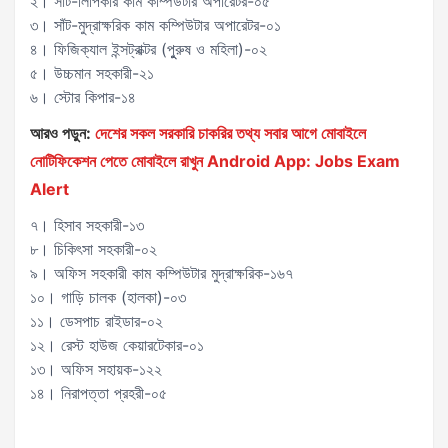
২। সাঁট-লিপিকার কাম কম্পিউটার অপারেটর-০৫
৩। সাঁট-মুদ্রাক্ষরিক কাম কম্পিউটার অপারেটর-০১
৪। ফিজিক্যাল ইন্সট্রাক্টর (পুুরুষ ও মহিলা)-০২
৫। উচ্চমান সহকারী-২১
৬। স্টোর কিপার-১৪
আরও পড়ুন:
দেশের সকল সরকারি চাকরির তথ্য সবার আগে মোবাইলে
নোটিফিকেশন পেতে মোবাইলে রাখুন Android App: Jobs Exam
Alert
৭। হিসাব সহকারী-১৩
৮। চিকিৎসা সহকারী-০২
৯। অফিস সহকারী কাম কম্পিউটার মুদ্রাক্ষরিক-১৬৭
১০। গাড়ি চালক (হালকা)-০৩
১১। ডেসপাচ রাইডার-০২
১২। রেস্ট হাউজ কেয়ারটেকার-০১
১৩। অফিস সহায়ক-১২২
১৪। নিরাপত্তা প্রহরী-০৫