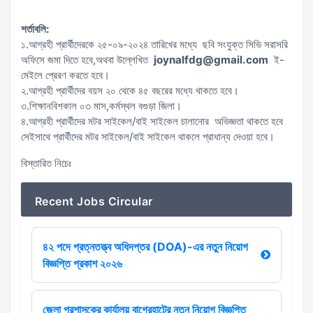
শর্তাবলি:
১.আগ্রহী প্রার্থীদেরকে ২৫-০৯-২০২৪ তারিখের মধ্যে ছবি সংযুক্ত সিভি সরাসরি
অফিসে জমা দিতে হবে,অথবা উল্লেখিত
joynalfdg@gmail.com
ই-
মেইলে প্রেরণ করতে হবে।
২.আগ্রহী প্রার্থীদের বয়স ২০ থেকে ৪৫ বছরের মধ্যে থাকতে হবে।
৩.শিক্ষানবিশকাল ০৩ মাস,কর্মস্থল বগুড়া জিলা।
৪.আগ্রহী প্রার্থীদের মটর সাইকেল/বাই সাইকেল চালানোর অভিজ্ঞতা থাকতে হবে
সেইসাথে প্রার্থীদের মটর সাইকেল/বাই সাইকেল থাকলে প্রাধান্য দেওয়া হবে।
বিস্তারিত নিচেঃ
Recent Jobs Circular
৪২ পদে প্রত্নতত্ত্ব অধিদপ্তর (DOA)-এর নতুন নিয়োগ
বিজ্ঞপ্তি প্রকাশ ২০২৬
জেলা প্রশাসকের কার্যালয় বাগেরহাটের নতুন নিয়োগ বিজ্ঞপ্তি