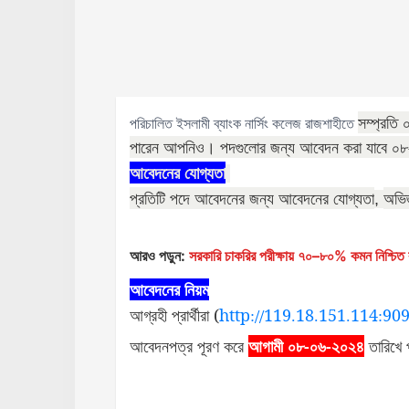
সম্প্রতি
পরিচালিত ইসলামী ব্যাংক নার্সিং কলেজ রাজশাহীতে
পারেন আপনিও। পদগুলোর জন্য
আবেদন করা যাবে ০
আবেদনের যোগ্যতা
প্রতিটি পদে আবেদনের জন্য আবেদনের যোগ্যতা
অভিজ
,
আরও পড়ুন:
সরকারি চাকরির পরীক্ষায় ৭০–৮০% কমন নিশ্চিত ক
আবেদনের নিয়ম
আগ্রহী প্রার্থীরা (
http://119.18.151.114:909
আবেদনপত্র পূরণ করে
আগামী ০৮-০৬-২০২৪
তারিখে 