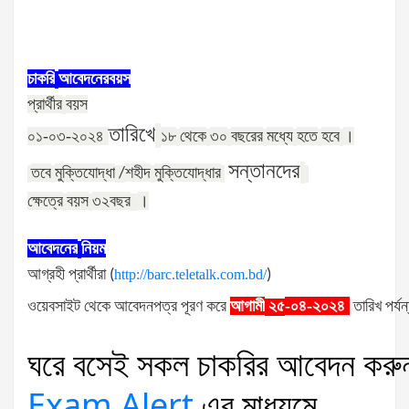
চাকরি
আবেদনের
বয়স
প্রার্থীর
বয়স
তারিখে
০১-০৩-২০২৪
১৮
থেকে
৩০
বছরের
মধ্যে
হতে
হবে
।
সন্তানদের
তবে
মুক্তিযোদ্ধা
শহীদ
মুক্তিযোদ্ধার
/
ক্ষেত্রে
বয়স
৩২
বছর
।
আবেদনের
নিয়ম
আগ্রহী
প্রার্থীরা
(
http://barc.teletalk.com.bd/
)
ওয়েবসাইট
থেকে
আবেদনপত্র
পূরণ
করে
আগামী
-০৪-২০২৪
তারিখ
পর্যন
২৫
ঘরে
বসেই
সকল
চাকরির
আবেদন
করু
Exam Alert
এর
মাধ্যমে