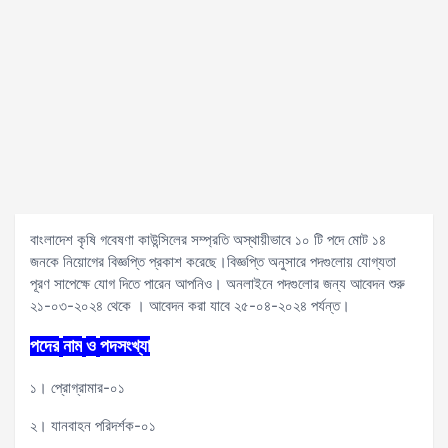
বাংলাদেশ কৃষি গবেষণা কাউন্সিলের সম্প্রতি অস্থায়ীভাবে ১০ টি পদে মোট ১৪
জনকে নিয়োগের বিজ্ঞপ্তি প্রকাশ করেছে।বিজ্ঞপ্তি অনুসারে পদগুলোয় যোগ্যতা
পূরণ সাপেক্ষে যোগ দিতে পারেন আপনিও। অনলাইনে পদগুলোর জন্য আবেদন শুরু
২১-০৩-২০২৪ থেকে । আবেদন করা যাবে ২৫-০৪-২০২৪ পর্যন্ত।
পদের
নাম
ও
পদসংখ্যা
১। প্রোগ্রামার-০১
২। যানবাহন পরিদর্শক-০১