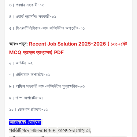
৩। প্রধান সহকারী-০৩
৪। ওয়ার্ড প্রসেসিং সহকারী-০১
৫। পিএ/সাঁটলিপিকার-কাম কম্পিউটার অপারেটর-০১
আরও পড়ুন:
Recent Job Solution 2025-2026 ( ১৩১+সেট
MCQ প্রশ্নের ব্যাখ্যাসহ) PDF
৬। অডিটর-০২
৭। টেলিফোন অপারেটর-০১
৮। অফিস সহকারী কাম-কম্পিউটার মুদ্রাক্ষরিক-০৩
৯। পাম্প অপারেটর-০১
১০। ডেসপাস রাইডার-০১
আবেদনের
যোগ্যতা
প্রতিটি
পদে
আবেদনের
জন্য
আবেদনের
যোগ্যতা
,