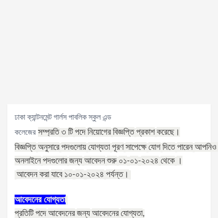
ঢাকা ক্যান্টনমেন্ট গার্লস পাবলিক স্কুল এন্ড
সম্প্রতি
টি
পদে
নিয়োগের
বিজ্ঞপ্তি
প্রকাশ
করেছে।
কলেজের
৩
বিজ্ঞপ্তি
অনুসারে
পদগুলোয়
যোগ্যতা
পূরণ
সাপেক্ষে
যোগ
দিতে
পারেন
আপনিও
অনলাইনে
পদগুলোর
জন্য
আবেদন
শুরু
০১
০১
২০২৪
থেকে
।
-
-
আবেদন
করা
যাবে
১০
০১
২০২৪
পর্যন্ত।
-
-
আবেদনের
যোগ্যতা
প্রতিটি
পদে
আবেদনের
জন্য
আবেদনের
যোগ্যতা
,