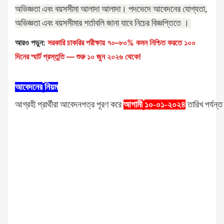
অভিজ্ঞতা
এবং
বয়সসীমা
আলাদা
আলাদা।
পদভেদে
আবেদনের
যোগ্যতা
,
অভিজ্ঞতা
এবং
বয়সসীমার
শর্তাবলি
জানা
যাবে
নিচের
বিজ্ঞপ্তিতে
।
আরও পড়ুন:
সরকারি চাকরির পরীক্ষায় ৭০–৮০% কমন নিশ্চিত করতে ১০০
দিনের স্মার্ট প্রস্তুতি — শুরু ১০ জুন ২০২৬ থেকে!
আবেদনের
নিয়ম
আগ্রহী
প্রার্থীরা
আবেদনপত্র
পূরণ
করে
আগামী
১০-০১-২০২৪
তারিখ
পর্যন্ত