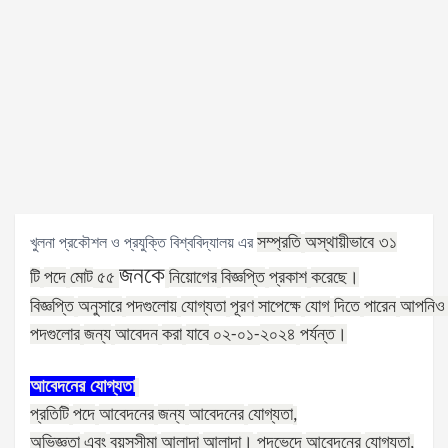
সম্প্রতি
অস্থায়ীভাবে ৩১
খুলনা প্রকৌশল ও প্রযুক্তি বিশ্ববিদ্যালয় এর
জনকে
টি
পদে
মোট
নিয়োগের
বিজ্ঞপ্তি
প্রকাশ
করেছে।
৫৫
বিজ্ঞপ্তি
অনুসারে
পদগুলোয়
যোগ্যতা
পূরণ
সাপেক্ষে
যোগ
দিতে
পারেন
আপনিও
পদগুলোর
জন্য
আবেদন
করা
যাবে
২০২৪
পর্যন্ত।
০২
-০১
-
আবেদনের
যোগ্যতা
প্রতিটি
পদে
আবেদনের
জন্য
আবেদনের
যোগ্যতা
,
অভিজ্ঞতা
এবং
বয়সসীমা
আলাদা
আলাদা।
পদভেদে
আবেদনের
যোগ্যতা
,