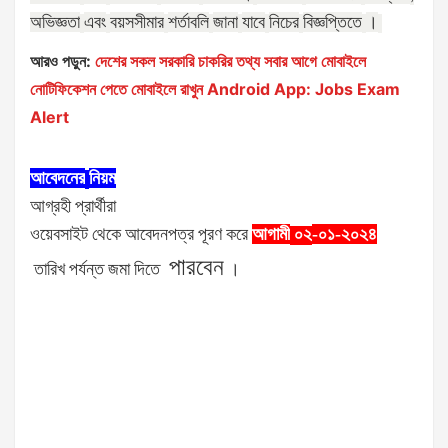
অভিজ্ঞতা
এবং
বয়সসীমার
শর্তাবলি
জানা
যাবে
নিচের
বিজ্ঞপ্তিতে
।
আরও পড়ুন:
দেশের সকল সরকারি চাকরির তথ্য সবার আগে মোবাইলে
নোটিফিকেশন পেতে মোবাইলে রাখুন Android App: Jobs Exam
Alert
আবেদনের
নিয়ম
আগ্রহী
প্রার্থীরা
ওয়েবসাইট
থেকে
আবেদনপত্র
পূরণ
করে
আগামী
-০১-২০২৪
০২
পারবেন
তারিখ
পর্যন্ত
জমা
দিতে
।