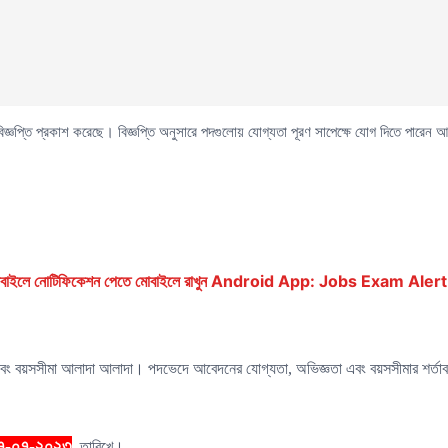
িজ্ঞপ্তি প্রকাশ করেছে। বিজ্ঞপ্তি অনুসারে পদগুলোয় যোগ্যতা পূরণ সাপেক্ষে যোগ দিতে পারেন
ে মোবাইলে নোটিফিকেশন পেতে মোবাইলে রাখুন Android App: Jobs Exam Alert
ং বয়সসীমা আলাদা আলাদা। পদভেদে আবেদনের যোগ্যতা, অভিজ্ঞতা এবং বয়সসীমার শর্তাবলি
৭
-০৭-২০২৩
তারিখে।