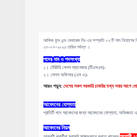
আকিজ ফুড এন্ড বেভারেজ লিঃ এর সম্প্রতি ০২ টি পদে নিয়োগের ব
২৭-০৭-২০২৩ তারিখ পর্যন্ত ।
পদের
নাম
ও
পদসংখ্যা
১। টেরিটরি সেলস ম্যানেজার (টিএসএম)-
২। সেলস অফিসার (এস ও)-
আরও পড়ুন:
দেশের সকল সরকারি চাকরির তথ্য সবার আগ
আবেদনের
যোগ্যতা
প্রতিটি পদে আবেদনের জন্য আবেদনের যোগ্যতা, অভিজ্ঞতা এব
আবেদনের
নিয়ম
আগামী ২
আগ্রহী প্রার্থীরা সরাসরি সাক্ষাৎকারে করতে পারেবন